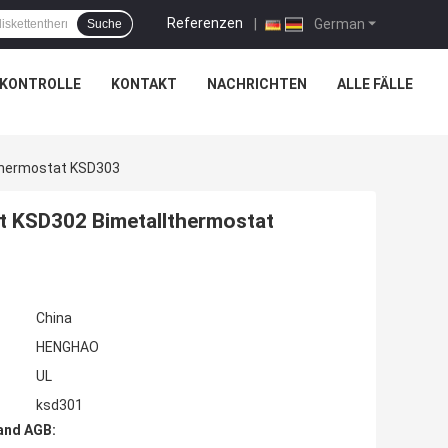
Referenzen
|
German
Suche
SKONTROLLE
KONTAKT
NACHRICHTEN
ALLE FÄLLE
thermostat KSD303
 KSD302 Bimetallthermostat
China
HENGHAO
UL
ksd301
and AGB: