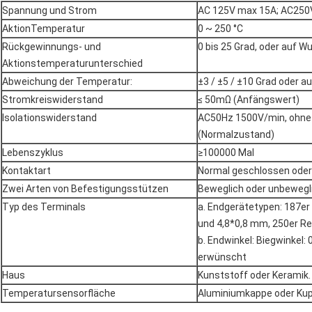
Spannung und Strom
AC 125V max 15A; AC250
AktionTemperatur
0 ~ 250 °C
Rückgewinnungs- und
0 bis 25 Grad, oder auf 
Aktionstemperaturunterschied
Abweichung der Temperatur:
±3 / ±5 / ±10 Grad oder 
Stromkreiswiderstand
≤ 50mΩ (Anfängswert)
Isolationswiderstand
AC50Hz 1500V/min, ohne 
(Normalzustand)
Lebenszyklus
≥100000 Mal
Kontaktart
Normal geschlossen oder
Zwei Arten von Befestigungsstützen
Beweglich oder unbewegl
Typ des Terminals
a. Endgerätetypen: 187er
und 4,8*0,8 mm, 250er Re
b. Endwinkel: Biegwinkel: 0
erwünscht
Haus
Kunststoff oder Keramik.
Temperatursensorfläche
Aluminiumkappe oder Kup