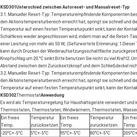
K
SD301
Unterschied zwischen Autoreset- und Manualreset-Typ
3.1. Manueller Reset-Typ: Temperaturempfindende Komponenten best
den Aktionstemperaturbereich erreicht hat, springt sie schnell und d
Temperatur auf einen festen Temperaturpunkt sinkt, kann der Kontak
Schaltkreis wieder angeschlossen wird, indem man auf die Reset-Tast
einer Leistung von mehr als 50 W,. (Gefürwortete Erinnerung: 1.Die
kann durch Drücken der Wiederaufsetzungsschaltfläche zurückgese
Knopfschlag um 20 °C sinkt.Bitte benutzen Sie nicht zu viel Kraft2. Um
Abstand zwischen dem Zurücksetzknopf und dem Schließdeckel nicht 
3.2. Manueller Reset-Typ: Temperaturempfindende Komponenten best
den Aktionstemperaturbereich erreicht hat, springt sie schnell und d
Temperatur auf einen festen Temperaturpunkt sinkt, kann der Konta
KSD302
Thermostat
Anwendung
Es wird als Temperaturregelung für Haushaltsgeräte verwendet und 
Thermostaten, Thermostaten, Windwärmern, Thermostaten, Wasserve
Ein freies
Temperatur
Ein freies
Temperatur
Ein fre
Temp.
zurücksetzen.
Temp.
zurücksetzen.
Temp.
-20°C+-5°C
5°C+-5°C
95°C+-5°C
80°C+-5°C
205°C+