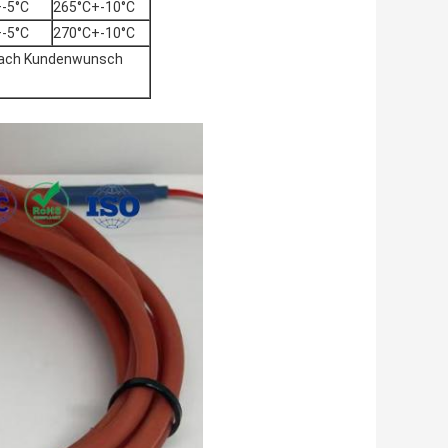
-5°C
265°C+-10°C
-5°C
270°C+-10°C
nach Kundenwunsch