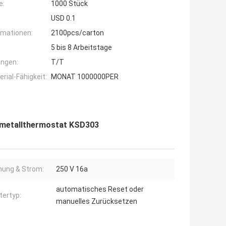
e:
1000 Stück
USD 0.1
rmationen:
2100pcs/carton
5 bis 8 Arbeitstage
ngen:
T/T
ial-Fähigkeit:
MONAT 1000000PER
metallthermostat KSD303
ung & Strom:
250 V 16a
automatisches Reset oder
tertyp:
manuelles Zurücksetzen