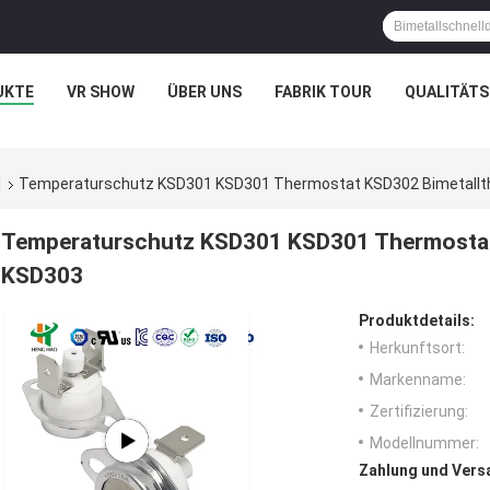
UKTE
VR SHOW
ÜBER UNS
FABRIK TOUR
QUALITÄT
1
Temperaturschutz KSD301 KSD301 Thermostat KSD302 Bimetall
Temperaturschutz KSD301 KSD301 Thermostat
KSD303
Produktdetails:
Herkunftsort:
Markenname:
Zertifizierung:
Modellnummer:
Zahlung und Vers