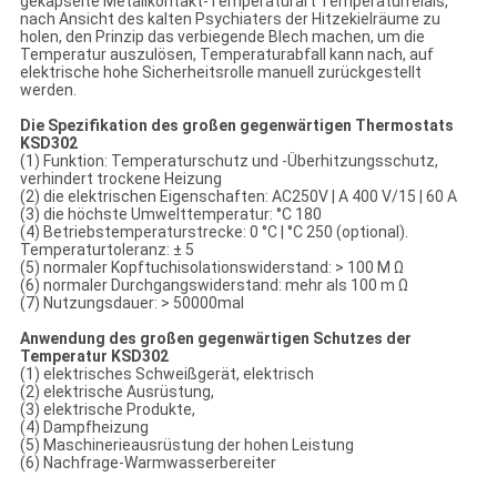
gekapselte Metallkontakt-Temperaturart Temperaturrelais,
nach Ansicht des kalten Psychiaters der Hitzekielräume zu
holen, den Prinzip das verbiegende Blech machen, um die
Temperatur auszulösen, Temperaturabfall kann nach, auf
elektrische hohe Sicherheitsrolle manuell zurückgestellt
werden.
Die Spezifikation des großen gegenwärtigen Thermostats
KSD302
(1) Funktion: Temperaturschutz und -Überhitzungsschutz,
verhindert trockene Heizung
(2) die elektrischen Eigenschaften: AC250V | A 400 V/15 | 60 A
(3) die höchste Umwelttemperatur: °C 180
(4) Betriebstemperaturstrecke: 0 °C | °C 250 (optional).
Temperaturtoleranz: ± 5
(5) normaler Kopftuchisolationswiderstand: > 100 M Ω
(6) normaler Durchgangswiderstand: mehr als 100 m Ω
(7) Nutzungsdauer: > 50000mal
Anwendung des großen gegenwärtigen Schutzes der
Temperatur KSD302
(1) elektrisches Schweißgerät, elektrisch
(2) elektrische Ausrüstung,
(3) elektrische Produkte,
(4) Dampfheizung
(5) Maschinerieausrüstung der hohen Leistung
(6) Nachfrage-Warmwasserbereiter