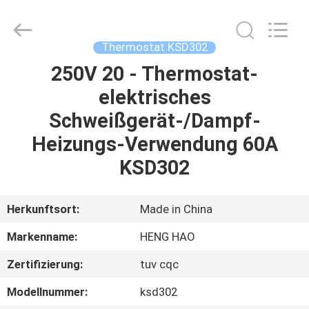
Heng
Hao
Electric
Co.,
Ltd.
Thermostat KSD302
All
Rights
250V 20 - Thermostat-
STARTSEITE
Reserved.
elektrisches
PRODUKTE
Schweißgerät-/Dampf-
Heizungs-Verwendung 60A
VR
KSD302
SHOW
Herkunftsort:
Made in China
ÜBER
Markenname:
HENG HAO
UNS
Zertifizierung:
tuv cqc
FABRIK
Modellnummer:
ksd302