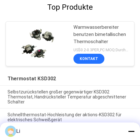
Top Produkte
Warmwasserbereiter
benutzen bimetallischen
Thermoschalter
US$0.2-0.3PER,PC MOQ:Durchkontaktierung
KONTAKT
Thermostat KSD302
Selbstzurückstellen großer gegenwärtiger KSD302
Thermostat, Handrücksteller Temperatur abgeschnittener
Schalter
Schnellthermostat-Hochleistung der aktions-KSD302 für
elektrisches Schweißgerät
Li
Bimetallischer Thermostat der Ölpresse-KSD normalerweise
geschlossen/offene Art verfügbar