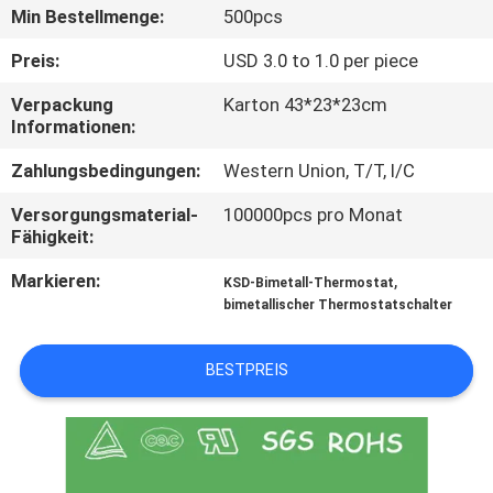
TOUR
Min Bestellmenge:
500pcs
Preis:
USD 3.0 to 1.0 per piece
QUALITÄTSKONTROLLE
Verpackung
Karton 43*23*23cm
Informationen:
KONTAKT
Zahlungsbedingungen:
Western Union, T/T, l/C
Versorgungsmaterial-
100000pcs pro Monat
NACHRICHTEN
Fähigkeit:
Markieren:
,
KSD-Bimetall-Thermostat
ALLE
bimetallischer Thermostatschalter
FÄLLE
BESTPREIS
SITEMAP
PRIVACY