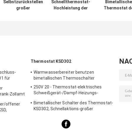
Selbstzurückstellen
Schnellthermostat-
Bimetallische
großer
Hochleistung der
Thermostat d
gegenwärtiger
aktions-KSD302 für
Ölpresse-KS
KSD302
elektrisches
normalerweis
Thermostat,
Schweißgerät
geschlossen/of
Handrücksteller
Art verfügba
Temperatur
abgeschnittener
Schalter
NA
Thermostat KSD302
schluss-
Warmwasserbereiter benutzen
1 für
bimetallischen Thermoschalter
reiter
250V 20 - Thermostat-elektrisches
er
Schweißgerät-/Dampf-Heizungs-
rank-Zollamt
Verwendung 60A KSD302
Bimetallischer Schalter des Thermostat-
er/offener
KSD302, Schnellaktions-großer
KSD,
gegenwärtiger Temperatur-Schutz
Disketten-