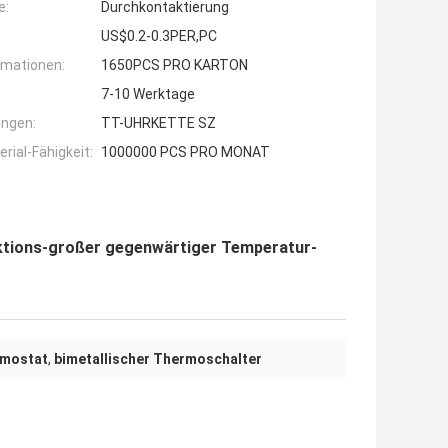
e:
Durchkontaktierung
US$0.2-0.3PER,PC
rmationen:
1650PCS PRO KARTON
7-10 Werktage
ngen:
TT-UHRKETTE SZ
ial-Fähigkeit:
1000000 PCS PRO MONAT
aktions-großer gegenwärtiger Temperatur-
rmostat
,
bimetallischer Thermoschalter