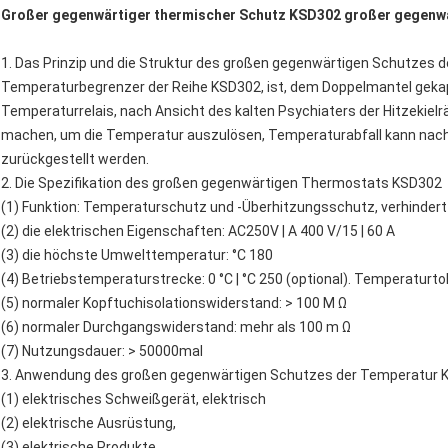
Großer gegenwärtiger thermischer Schutz KSD302 großer gegenw
1. Das Prinzip und die Struktur des großen gegenwärtigen Schutzes
Temperaturbegrenzer der Reihe KSD302, ist, dem Doppelmantel geka
Temperaturrelais, nach Ansicht des kalten Psychiaters der Hitzekielr
machen, um die Temperatur auszulösen, Temperaturabfall kann nach, 
zurückgestellt werden.
2. Die Spezifikation des großen gegenwärtigen Thermostats KSD302
(1) Funktion: Temperaturschutz und -Überhitzungsschutz, verhindert
(2) die elektrischen Eigenschaften: AC250V | A 400 V/15 | 60 A
(3) die höchste Umwelttemperatur: °C 180
(4) Betriebstemperaturstrecke: 0 °C | °C 250 (optional). Temperaturtol
(5) normaler Kopftuchisolationswiderstand: > 100 M Ω
(6) normaler Durchgangswiderstand: mehr als 100 m Ω
(7) Nutzungsdauer: > 50000mal
3. Anwendung des großen gegenwärtigen Schutzes der Temperatur 
(1) elektrisches Schweißgerät, elektrisch
(2) elektrische Ausrüstung,
(3) elektrische Produkte,