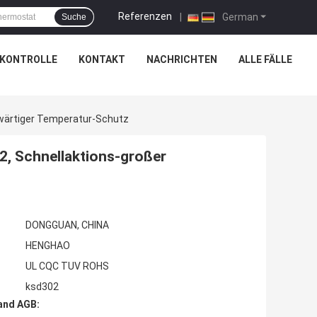
Referenzen
|
German
Suche
SKONTROLLE
KONTAKT
NACHRICHTEN
ALLE FÄLLE
nwärtiger Temperatur-Schutz
2, Schnellaktions-großer
DONGGUAN, CHINA
HENGHAO
UL CQC TUV ROHS
ksd302
and AGB: