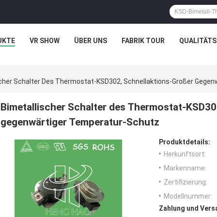
UKTE
VR SHOW
ÜBER UNS
FABRIK TOUR
QUALITÄT
scher Schalter Des Thermostat-KSD302, Schnellaktions-Großer Gege
Bimetallischer Schalter des Thermostat-KSD30
gegenwärtiger Temperatur-Schutz
Produktdetails:
Herkunftsort:
Markenname:
Zertifizierung:
Modellnummer:
Zahlung und Vers