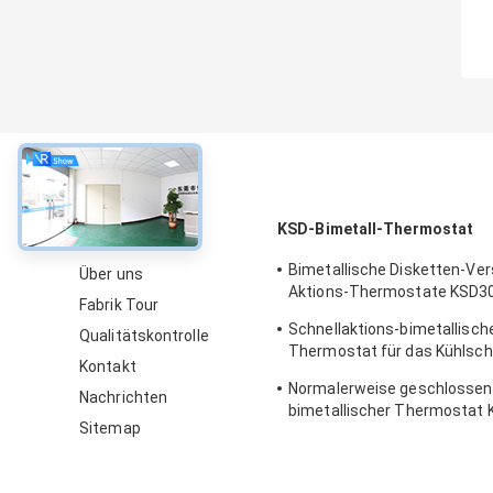
über
KSD-Bimetall-Thermostat
Bimetallische Disketten-Ver
Über uns
Aktions-Thermostate KSD30
Fabrik Tour
elektrischen Warmwasserbe
Schnellaktions-bimetallisch
Qualitätskontrolle
Thermostat für das Kühlsch
Kontakt
annehmbar
Normalerweise geschlossen
Nachrichten
bimetallischer Thermostat 
Sitemap
Schnellaktions-thermischer 
Schalter