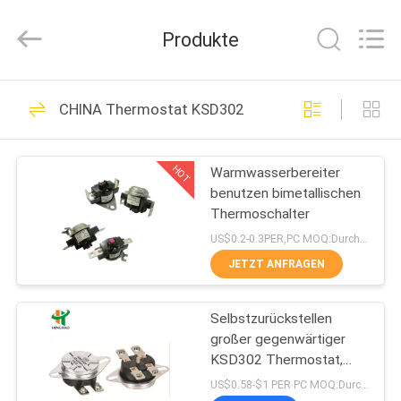
Heng
Hao
Electric
Produkte
Co.,
Ltd.
All
Rights
STARTSEITE
Reserved.
126
CHINA Thermostat KSD302
KSD-Bimetall-
PRODUKTE
Thermostat
HOT
Warmwasserbereiter
benutzen bimetallischen
VR
Thermoschalter
SHOW
US$0.2-0.3PER,PC MOQ:Durchkontaktierung
JETZT ANFRAGEN
274
ÜBER
Thermostat des
Selbstzurückstellen
UNS
großer gegenwärtiger
Bimetall-KSD301
KSD302 Thermostat,
FABRIK
Handrücksteller
US$0.58-$1 PER PC MOQ:Durchkontaktierung