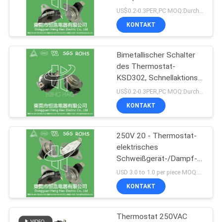
POLICY
Überhitzungsschutz
US$0.2-0.3PER,PC MOQ:Durchkontaktierung
KONTAKT
29
Bimetallischer Schalter
Thermoschalter KSD
des Thermostat-
KSD302, Schnellaktions-
großer gegenwärtiger
US$0.2-0.3PER,PC MOQ:Durchkontaktierung
Temperatur-Schutz
KONTAKT
250V 20 - Thermostat-
162
elektrisches
NTC-Thermistor-
Schweißgerät-/Dampf-
Heizungs-Verwendung
USD 3.0 to 1.0 per piece MOQ:500pcs
Temperaturfühler
60A KSD302
KONTAKT
Thermostat 250VAC