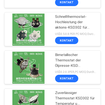
Temperatur
TOUR
KONTAKT
abgeschnittener Schalter
Schnellthermostat-
QUALITÄTSKONTROLLE
223
Hochleistung der
aktions-KSD302 für
Wärmeschutz-
KONTAKT
elektrisches
US$0.5-0.8 PER PC MOQ:Durchkontaktierung
Schalter
Schweißgerät
KONTAKT
NACHRICHTEN
Bimetallischer
Thermostat der
ALLE
Ölpresse-KSD
FÄLLE
18
normalerweise
US$0.2-0.3PER,PC MOQ:Durchkontaktierung
geschlossen/offene Art
KONTAKT
verfügbar
Thermostat KSD302
SITEMAP
Zuverlässiger
Thermostat KSD302 für
PRIVACY
Temperatur u.