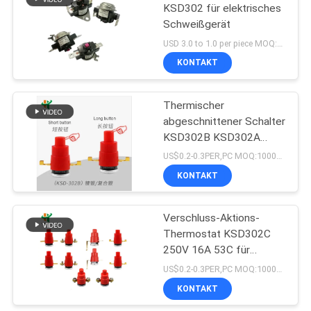
KSD302 für elektrisches
Schweißgerät
91
USD 3.0 to 1.0 per piece MOQ:500PCS
Schutz des Thermal
KONTAKT
17AM
Thermischer
abgeschnittener Schalter
KSD302B KSD302A
250V 16A 53C für
US$0.2-0.3PER,PC MOQ:1000pcs
Thermostat der
KONTAKT
16
Kabeltrommel-63C
thermischer
Verschluss-Aktions-
Thermostat KSD302C
Trennschalter
250V 16A 53C für
Kabeltrommel KSD302A
US$0.2-0.3PER,PC MOQ:1000PCS
63C
KONTAKT