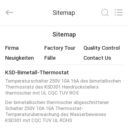
Heng
Hao
Electric
Sitemap
Co.,
Ltd.
All
Rights
STARTSEITE
Reserved.
Sitemap
PRODUKTE
Firma
Factory Tour
Quality Control
Neuigkeiten
Fälle
Contact Us
VR
KSD-Bimetall-Thermostat
SHOW
Temperaturschalter 250V 10A 16A des bimetallischen
Thermostats des KSD301 Handrückstellers
ÜBER
thermischer mit UL CQC TUV ROS
Der bimetallischen thermischer abgeschnittener
UNS
Schalter 250V 10A 16A Thermostat-
Temperaturüberwachung des Wasserbeweises
KSD301 mit CQC TUV UL ROHS
FABRIK