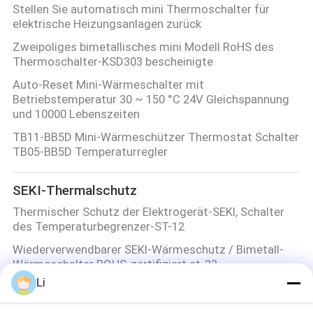
Stellen Sie automatisch mini Thermoschalter für
elektrische Heizungsanlagen zurück
Zweipoliges bimetallisches mini Modell RoHS des
Thermoschalter-KSD303 bescheinigte
Auto-Reset Mini-Wärmeschalter mit
Betriebstemperatur 30 ~ 150 °C 24V Gleichspannung
und 10000 Lebenszeiten
TB11-BB5D Mini-Wärmeschützer Thermostat Schalter
TB05-BB5D Temperaturregler
SEKI-Thermalschutz
Thermischer Schutz der Elektrogerät-SEKI, Schalter
des Temperaturbegrenzer-ST-12
Wiederverwendbarer SEKI-Wärmeschutz / Bimetall-
Wärmeschalter ROHS-zertifiziert st-22
Li
Feuchtigkeitsfestes thermisches Modell SEKI Schutz-
ST-12 für Elektromotoren