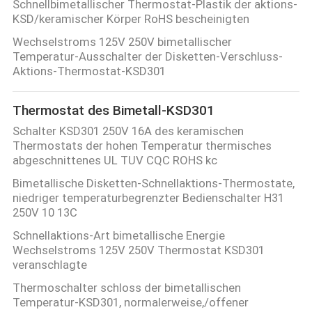
Schnellbimetallischer Thermostat-Plastik der aktions-
TOUR
KSD/keramischer Körper RoHS bescheinigten
Wechselstroms 125V 250V bimetallischer
QUALITÄTSKONTROLLE
Temperatur-Ausschalter der Disketten-Verschluss-
Aktions-Thermostat-KSD301
KONTAKT
Thermostat des Bimetall-KSD301
Schalter KSD301 250V 16A des keramischen
NACHRICHTEN
Thermostats der hohen Temperatur thermisches
abgeschnittenes UL TUV CQC ROHS kc
Bimetallische Disketten-Schnellaktions-Thermostate,
ALLE
niedriger temperaturbegrenzter Bedienschalter H31
FÄLLE
250V 10 13C
Schnellaktions-Art bimetallische Energie
Wechselstroms 125V 250V Thermostat KSD301
SITEMAP
veranschlagte
Thermoschalter schloss der bimetallischen
PRIVACY
Temperatur-KSD301, normalerweise,/offener