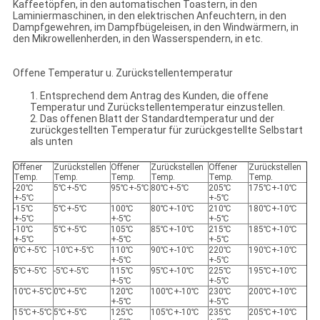
Kaffeetöpfen, in den automatischen Toastern, in den
Laminiermaschinen, in den elektrischen Anfeuchtern, in den
Dampfgewehren, im Dampfbügeleisen, in den Windwärmern, in
den Mikrowellenherden, in den Wasserspendern, in etc.
Offene Temperatur u. Zurückstellentemperatur
1. Entsprechend dem Antrag des Kunden, die offene
Temperatur und Zurückstellentemperatur einzustellen.
2. Das offenen Blatt der Standardtemperatur und der
zurückgestellten Temperatur für zurückgestellte Selbstart
als unten
Offener
Zurückstellen
Offener
Zurückstellen
Offener
Zurückstellen
Temp.
Temp.
Temp.
Temp.
Temp.
Temp.
-20℃
5℃+-5℃
95℃+-5℃
80℃+-5℃
205℃
175℃+-10℃
+-5℃
+-5℃
-15℃
5℃+-5℃
100℃
80℃+-10℃
210℃
180℃+-10℃
+-5℃
+-5℃
+-5℃
-10℃
5℃+-5℃
105℃
85℃+-10℃
215℃
185℃+-10℃
+-5℃
+-5℃
+-5℃
0℃+-5℃
-10℃+-5℃
110℃
90℃+-10℃
220℃
190℃+-10℃
+-5℃
+-5℃
5℃+-5℃
-5℃+-5℃
115℃
95℃+-10℃
225℃
195℃+-10℃
+-5℃
+-5℃
10℃+-5℃
0℃+-5℃
120℃
100℃+-10℃
230℃
200℃+-10℃
+-5℃
+-5℃
15℃+-5℃
5℃+-5℃
125℃
105℃+-10℃
235℃
205℃+-10℃