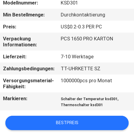
TOUR
Modellnummer:
KSD301
Min Bestellmenge:
Durchkontaktierung
QUALITÄTSKONTROLLE
Preis:
US$0.2-0.3 PER PC
Verpackung
PCS 1650 PRO KARTON
KONTAKT
Informationen:
Lieferzeit:
7-10 Werktage
NACHRICHTEN
Zahlungsbedingungen:
TT-UHRKETTE SZ
ALLE
Versorgungsmaterial-
1000000pcs pro Monat
Fähigkeit:
FÄLLE
Markieren:
,
Schalter der Temperatur ksd301
Thermoschalter ksd301
SITEMAP
BESTPREIS
PRIVACY