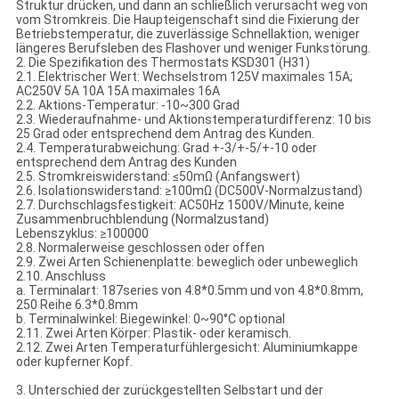
Struktur drücken, und dann an schließlich verursacht weg von
vom Stromkreis. Die Haupteigenschaft sind die Fixierung der
Betriebstemperatur, die zuverlässige Schnellaktion, weniger
längeres Berufsleben des Flashover und weniger Funkstörung.
2. Die Spezifikation des Thermostats KSD301 (H31)
2.1. Elektrischer Wert: Wechselstrom 125V maximales 15A;
AC250V 5A 10A 15A maximales 16A
2.2. Aktions-Temperatur: -10~300 Grad
2.3. Wiederaufnahme- und Aktionstemperaturdifferenz: 10 bis
25 Grad oder entsprechend dem Antrag des Kunden.
2.4. Temperaturabweichung: Grad +-3/+-5/+-10 oder
entsprechend dem Antrag des Kunden
2.5. Stromkreiswiderstand: ≤50mΩ (Anfangswert)
2.6. Isolationswiderstand: ≥100mΩ (DC500V-Normalzustand)
2.7. Durchschlagsfestigkeit: AC50Hz 1500V/Minute, keine
Zusammenbruchblendung (Normalzustand)
Lebenszyklus: ≥100000
2.8. Normalerweise geschlossen oder offen
2.9. Zwei Arten Schienenplatte: beweglich oder unbeweglich
2.10. Anschluss
a. Terminalart: 187series von 4.8*0.5mm und von 4.8*0.8mm,
250 Reihe 6.3*0.8mm
b. Terminalwinkel: Biegewinkel: 0~90°C optional
2.11. Zwei Arten Körper: Plastik- oder keramisch.
2.12. Zwei Arten Temperaturfühlergesicht: Aluminiumkappe
oder kupferner Kopf.
3. Unterschied der zurückgestellten Selbstart und der