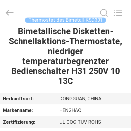
Heng
Hao
Electric
Co.,
Ltd.
Thermostat des Bimetall-KSD301
All
Rights
Bimetallische Disketten-
STARTSEITE
Reserved.
Schnellaktions-Thermostate,
PRODUKTE
niedriger
temperaturbegrenzter
VR
Bedienschalter H31 250V 10
SHOW
13C
ÜBER
Herkunftsort:
DONGGUAN, CHINA
UNS
Markenname:
HENGHAO
Zertifizierung:
UL CQC TUV ROHS
FABRIK