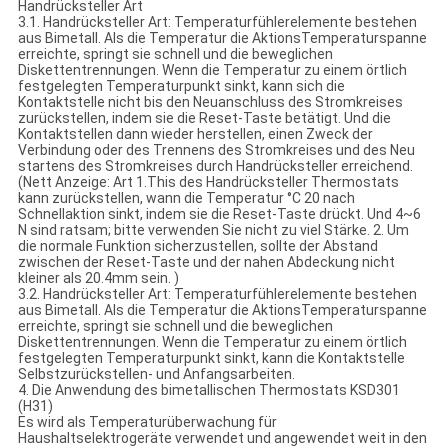
Handrücksteller Art
3.1. Handrücksteller Art: Temperaturfühlerelemente bestehen
aus Bimetall. Als die Temperatur die AktionsTemperaturspanne
erreichte, springt sie schnell und die beweglichen
Diskettentrennungen. Wenn die Temperatur zu einem örtlich
festgelegten Temperaturpunkt sinkt, kann sich die
Kontaktstelle nicht bis den Neuanschluss des Stromkreises
zurückstellen, indem sie die Reset-Taste betätigt. Und die
Kontaktstellen dann wieder herstellen, einen Zweck der
Verbindung oder des Trennens des Stromkreises und des Neu
startens des Stromkreises durch Handrücksteller erreichend.
(Nett Anzeige: Art 1.This des Handrücksteller Thermostats
kann zurückstellen, wann die Temperatur °C 20 nach
Schnellaktion sinkt, indem sie die Reset-Taste drückt. Und 4~6
N sind ratsam; bitte verwenden Sie nicht zu viel Stärke. 2. Um
die normale Funktion sicherzustellen, sollte der Abstand
zwischen der Reset-Taste und der nahen Abdeckung nicht
kleiner als 20.4mm sein. )
3.2. Handrücksteller Art: Temperaturfühlerelemente bestehen
aus Bimetall. Als die Temperatur die AktionsTemperaturspanne
erreichte, springt sie schnell und die beweglichen
Diskettentrennungen. Wenn die Temperatur zu einem örtlich
festgelegten Temperaturpunkt sinkt, kann die Kontaktstelle
Selbstzurückstellen- und Anfangsarbeiten.
4. Die Anwendung des bimetallischen Thermostats KSD301
(H31)
Es wird als Temperaturüberwachung für
Haushaltselektrogeräte verwendet und angewendet weit in den