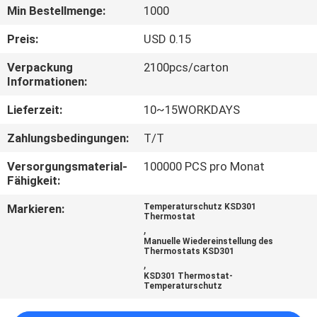
TOUR
Min Bestellmenge:
1000
Preis:
USD 0.15
QUALITÄTSKONTROLLE
Verpackung
2100pcs/carton
Informationen:
KONTAKT
Lieferzeit:
10~15WORKDAYS
Zahlungsbedingungen:
T/T
NACHRICHTEN
Versorgungsmaterial-
100000 PCS pro Monat
Fähigkeit:
ALLE
Markieren:
Temperaturschutz KSD301
FÄLLE
Thermostat
,
Manuelle Wiedereinstellung des
Thermostats KSD301
SITEMAP
,
KSD301 Thermostat-
Temperaturschutz
PRIVACY