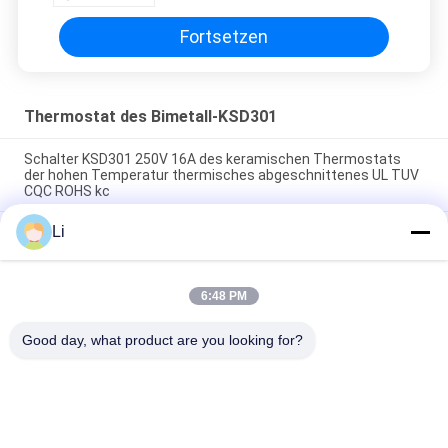
Fortsetzen
Thermostat des Bimetall-KSD301
Schalter KSD301 250V 16A des keramischen Thermostats
der hohen Temperatur thermisches abgeschnittenes UL TUV
CQC ROHS kc
Li
Bimetallische Disketten-Schnellaktions-Thermostate,
niedriger temperaturbegrenzter Bedienschalter H31 250V 10
13C
6:48 PM
Schnellaktions-Art bimetallische Energie Wechselstroms
125V 250V Thermostat KSD301 veranschlagte
Good day, what product are you looking for?
Beliebte Kategorien
Alle
KSD-Bimetall-
Thermostat Des 