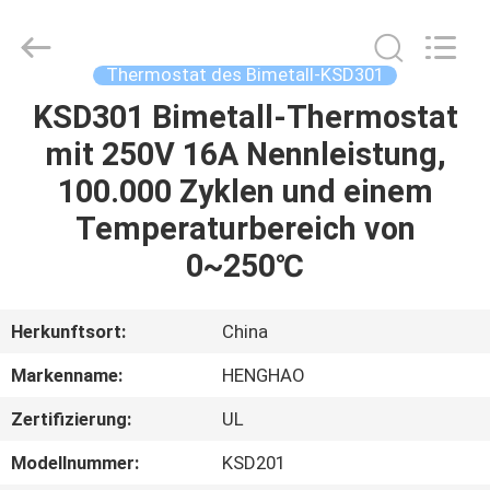
Heng
Hao
Electric
Co.,
Ltd.
Thermostat des Bimetall-KSD301
All
Rights
KSD301 Bimetall-Thermostat
STARTSEITE
Reserved.
mit 250V 16A Nennleistung,
PRODUKTE
100.000 Zyklen und einem
Temperaturbereich von
VR
0~250℃
SHOW
Herkunftsort:
China
ÜBER
Markenname:
HENGHAO
UNS
Zertifizierung:
UL
FABRIK
Modellnummer:
KSD201