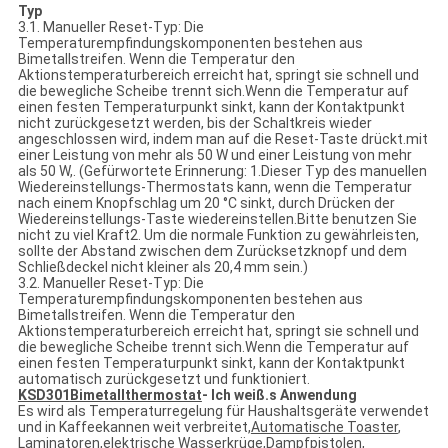
Typ
3.1. Manueller Reset-Typ: Die
Temperaturempfindungskomponenten bestehen aus
Bimetallstreifen. Wenn die Temperatur den
Aktionstemperaturbereich erreicht hat, springt sie schnell und
die bewegliche Scheibe trennt sich.Wenn die Temperatur auf
einen festen Temperaturpunkt sinkt, kann der Kontaktpunkt
nicht zurückgesetzt werden, bis der Schaltkreis wieder
angeschlossen wird, indem man auf die Reset-Taste drückt.mit
einer Leistung von mehr als 50 W und einer Leistung von mehr
als 50 W,. (Gefürwortete Erinnerung: 1.Dieser Typ des manuellen
Wiedereinstellungs-Thermostats kann, wenn die Temperatur
nach einem Knopfschlag um 20 °C sinkt, durch Drücken der
Wiedereinstellungs-Taste wiedereinstellen.Bitte benutzen Sie
nicht zu viel Kraft2. Um die normale Funktion zu gewährleisten,
sollte der Abstand zwischen dem Zurücksetzknopf und dem
Schließdeckel nicht kleiner als 20,4 mm sein.)
3.2. Manueller Reset-Typ: Die
Temperaturempfindungskomponenten bestehen aus
Bimetallstreifen. Wenn die Temperatur den
Aktionstemperaturbereich erreicht hat, springt sie schnell und
die bewegliche Scheibe trennt sich.Wenn die Temperatur auf
einen festen Temperaturpunkt sinkt, kann der Kontaktpunkt
automatisch zurückgesetzt und funktioniert.
KSD301
Bimetallthermostat
- Ich weiß.
s Anwendung
Es wird als Temperaturregelung für Haushaltsgeräte verwendet
und in Kaffeekannen weit verbreitet,
Automatische Toaster
,
Laminatoren,
elektrische Wasserkrüge
,
Dampfpistolen
,