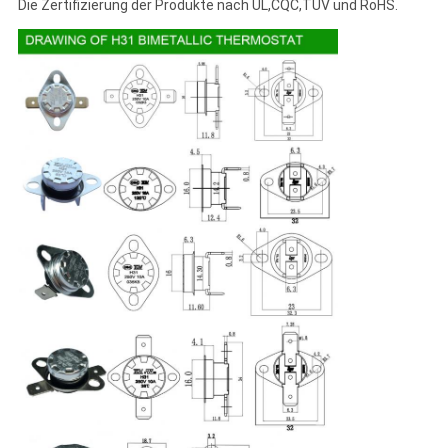
Die Zertifizierung der Produkte nach UL,CQC,TUV und RoHS.