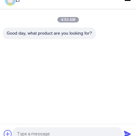
Li
Bimetallische Disketten-Schnellaktions-Thermostate,
niedriger temperaturbegrenzter Bedienschalter H31 250V 10
13C
4:53 AM
Schnellaktions-Art bimetallische Energie Wechselstroms
125V 250V Thermostat KSD301 veranschlagte
Good day, what product are you looking for?
Beliebte Kategorien
Alle
KSD-Bimetall-
Thermostat Des 
Thermostat
Bimetall-KSD301
Wärmeschutz-
Thermostat KSD302
Schalter
NTC-Thermistor-
Thermoschalter KSD
Temperaturfühler
Schutz Des Thermal 
Thermischer 
17AM
Trennschalter
Fordern Sie ein Angebot