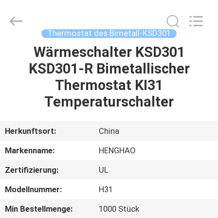
Heng
Hao
Electric
Co.,
Ltd.
Thermostat des Bimetall-KSD301
All
Rights
Wärmeschalter KSD301
STARTSEITE
Reserved.
KSD301-R Bimetallischer
PRODUKTE
Thermostat KI31
Temperaturschalter
VR
SHOW
Herkunftsort:
China
Markenname:
HENGHAO
ÜBER
Zertifizierung:
UL
UNS
Modellnummer:
H31
FABRIK
Min Bestellmenge:
1000 Stück