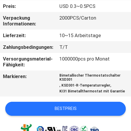
TOUR
Preis:
USD 0.3~0.5PCS
Verpackung
2000PCS/Carton
QUALITÄTSKONTROLLE
Informationen:
Lieferzeit:
10~15 Arbeitstage
KONTAKT
Zahlungsbedingungen:
T/T
NACHRICHTEN
Versorgungsmaterial-
1000000pcs pro Monat
Fähigkeit:
Markieren:
Bimetallischer Thermostatschalter
ALLE
KSD301
,
,
KSD301-R-Temperaturregler
FÄLLE
KI31 Bimetallthermostat mit Garantie
SITEMAP
BESTPREIS
PRIVACY