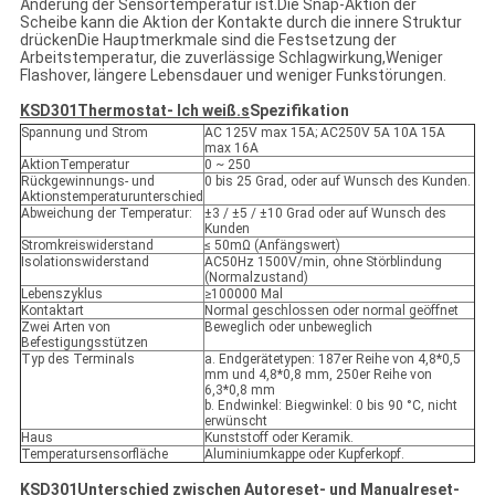
Änderung der Sensortemperatur ist.Die Snap-Aktion der
Scheibe kann die Aktion der Kontakte durch die innere Struktur
drückenDie Hauptmerkmale sind die Festsetzung der
Arbeitstemperatur, die zuverlässige Schlagwirkung,Weniger
Flashover, längere Lebensdauer und weniger Funkstörungen.
KSD301
Thermostat
- Ich weiß.
s
Spezifikation
Spannung und Strom
AC 125V max 15A; AC250V 5A 10A 15A
max 16A
AktionTemperatur
0 ~ 250
Rückgewinnungs- und
0 bis 25 Grad, oder auf Wunsch des Kunden.
Aktionstemperaturunterschied
Abweichung der Temperatur:
±3 / ±5 / ±10 Grad oder auf Wunsch des
Kunden
Stromkreiswiderstand
≤ 50mΩ (Anfängswert)
Isolationswiderstand
AC50Hz 1500V/min, ohne Störblindung
(Normalzustand)
Lebenszyklus
≥100000 Mal
Kontaktart
Normal geschlossen oder normal geöffnet
Zwei Arten von
Beweglich oder unbeweglich
Befestigungsstützen
Typ des Terminals
a. Endgerätetypen: 187er Reihe von 4,8*0,5
mm und 4,8*0,8 mm, 250er Reihe von
6,3*0,8 mm
b. Endwinkel: Biegwinkel: 0 bis 90 °C, nicht
erwünscht
Haus
Kunststoff oder Keramik.
Temperatursensorfläche
Aluminiumkappe oder Kupferkopf.
K
SD301
Unterschied zwischen Autoreset- und Manualreset-