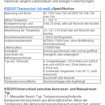
Flashover, längere Lebensdauer und weniger Funkstörungen.
KSD301
Thermostat
- Ich weiß.
s
Spezifikation
Spannung und Strom
AC 125V max 15A; AC250V 5A 10A 15A
max 16A
AktionTemperatur
0 ~ 250 °C
Rückgewinnungs- und
0 bis 25 Grad, oder auf Wunsch des Kunden.
Aktionstemperaturunterschied
Abweichung der Temperatur:
±3 / ±5 / ±10 Grad oder auf Wunsch des
Kunden
Stromkreiswiderstand
≤ 50mΩ (Anfängswert)
Isolationswiderstand
AC50Hz 1500V/min, ohne Störblindung
(Normalzustand)
Lebenszyklus
≥100000 Mal
Kontaktart
Normal geschlossen oder normal geöffnet
Zwei Arten von
Beweglich oder unbeweglich
Befestigungsstützen
Typ des Terminals
a. Endgerätetypen: 187er Reihe von 4,8*0,5
mm und 4,8*0,8 mm, 250er Reihe von
6,3*0,8 mm
b. Endwinkel: Biegwinkel: 0 bis 90 °C, nicht
erwünscht
Haus
Kunststoff oder Keramik.
Temperatursensorfläche
Aluminiumkappe oder Kupferkopf.
K
SD301
Unterschied zwischen Autoreset- und Manualreset-
Typ
3.1. Manueller Reset-Typ: Temperaturempfindende
Komponenten bestehen aus Bimetallstreifen. Wenn die
Temperatur den Aktionstemperaturbereich erreicht hat, springt