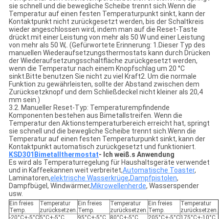
sie schnell und die bewegliche Scheibe trennt sich.Wenn die
Temperatur auf einen festen Temperaturpunkt sinkt, kann der
Kontaktpunkt nicht zurückgesetzt werden, bis der Schaltkreis
wieder angeschlossen wird, indem man auf die Reset-Taste
drückt.mit einer Leistung von mehr als 50 W und einer Leistung
von mehr als 50 W,. (Gefürwortete Erinnerung: 1.Dieser Typ des
manuellen Wiederaufsetzungsthermostats kann durch Drücken
der Wiederaufsetzungsschaltfläche zurückgesetzt werden,
wenn die Temperatur nach einem Knopfschlag um 20 °C
sinkt.Bitte benutzen Sie nicht zu viel Kraft2. Um die normale
Funktion zu gewährleisten, sollte der Abstand zwischen dem
Zurücksetzknopf und dem Schließdeckel nicht kleiner als 20,4
mm sein.)
3.2. Manueller Reset-Typ: Temperaturempfindende
Komponenten bestehen aus Bimetallstreifen. Wenn die
Temperatur den Aktionstemperaturbereich erreicht hat, springt
sie schnell und die bewegliche Scheibe trennt sich.Wenn die
Temperatur auf einen festen Temperaturpunkt sinkt, kann der
Kontaktpunkt automatisch zurückgesetzt und funktioniert.
KSD301
Bimetallthermostat
- Ich weiß.
s Anwendung
Es wird als Temperaturregelung für Haushaltsgeräte verwendet
und in Kaffeekannen weit verbreitet,
Automatische Toaster
,
Laminatoren,
elektrische Wasserkrüge
,
Dampfpistolen
,
Dampfbügel, Windwärmer,
Mikrowellenherde
, Wasserspender
usw.
Ein freies
Temperatur
Ein freies
Temperatur
Ein freies
Temperatur
Temp.
zurücksetzen.
Temp.
zurücksetzen.
Temp.
zurücksetzen.
-20°C+-5°C
5°C+-5°C
95°C+-5°C
80°C+-5°C
205°C+-5°C
175°C+-10°C