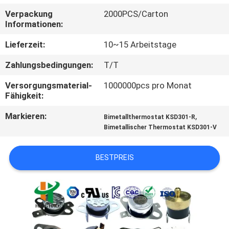
TOUR
Verpackung
2000PCS/Carton
Informationen:
QUALITÄTSKONTROLLE
Lieferzeit:
10~15 Arbeitstage
Zahlungsbedingungen:
T/T
KONTAKT
Versorgungsmaterial-
1000000pcs pro Monat
Fähigkeit:
NACHRICHTEN
Markieren:
,
Bimetallthermostat KSD301-R
Bimetallischer Thermostat KSD301-V
ALLE
FÄLLE
BESTPREIS
SITEMAP
PRIVACY