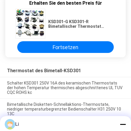
Erhalten Sie den besten Preis für
KSD301-G KSD301-R
Bimetallischer Thermostat
KSD301-V Temperaturregler
Fortsetzen
Thermostat des Bimetall-KSD301
Schalter KSD301 250V 16A des keramischen Thermostats
der hohen Temperatur thermisches abgeschnittenes UL TUV
CQC ROHS kc
Bimetallische Disketten-Schnellaktions-Thermostate,
niedriger temperaturbegrenzter Bedienschalter H31 250V 10
13C
Li
Schnellaktions-Art bimetallische Energie Wechselstroms
125V 250V Thermostat KSD301 veranschlagte