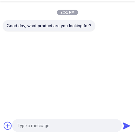
2:51 PM
Beliebte Kategorien
Alle
Good day, what product are you looking for?
KSD-Bimetall-
Thermostat Des 
Thermostat
Bimetall-KSD301
Wärmeschutz-
Thermostat KSD302
Schalter
NTC-Thermistor-
Thermoschalter KSD
Temperaturfühler
Schutz Des Thermal 
Thermischer 
17AM
Trennschalter
Fordern Sie ein Angebot