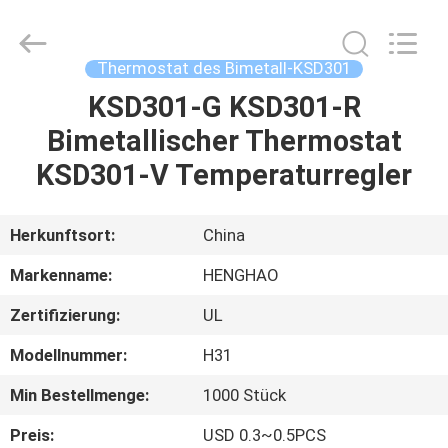
Heng
Hao
Electric
Co.,
Ltd.
Thermostat des Bimetall-KSD301
All
Rights
KSD301-G KSD301-R
STARTSEITE
Reserved.
Bimetallischer Thermostat
PRODUKTE
KSD301-V Temperaturregler
VR
Herkunftsort:
China
SHOW
Markenname:
HENGHAO
Zertifizierung:
UL
ÜBER
Modellnummer:
H31
UNS
Min Bestellmenge:
1000 Stück
FABRIK
Preis:
USD 0.3~0.5PCS