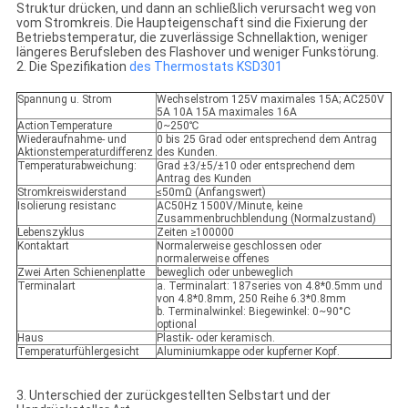
Struktur drücken, und dann an schließlich verursacht weg von
vom Stromkreis. Die Haupteigenschaft sind die Fixierung der
Betriebstemperatur, die zuverlässige Schnellaktion, weniger
längeres Berufsleben des Flashover und weniger Funkstörung.
2. Die Spezifikation
des Thermostats
KSD301
Spannung u. Strom
Wechselstrom 125V maximales 15A; AC250V
5A 10A 15A maximales 16A
ActionTemperature
0~250℃
Wiederaufnahme- und
0 bis 25 Grad oder entsprechend dem Antrag
Aktionstemperaturdifferenz
des Kunden.
Temperaturabweichung:
Grad ±3/±5/±10 oder entsprechend dem
Antrag des Kunden
Stromkreiswiderstand
≤50mΩ (Anfangswert)
Isolierung resistanc
AC50Hz 1500V/Minute, keine
Zusammenbruchblendung (Normalzustand)
Lebenszyklus
Zeiten ≥100000
Kontaktart
Normalerweise geschlossen oder
normalerweise offenes
Zwei Arten Schienenplatte
beweglich oder unbeweglich
Terminalart
a. Terminalart: 187series von 4.8*0.5mm und
von 4.8*0.8mm, 250 Reihe 6.3*0.8mm
b. Terminalwinkel: Biegewinkel: 0~90°C
optional
Haus
Plastik- oder keramisch.
Temperaturfühlergesicht
Aluminiumkappe oder kupferner Kopf.
3. Unterschied der zurückgestellten Selbstart und der