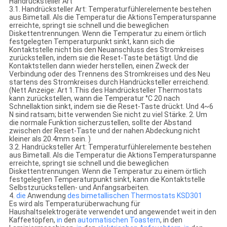
Handrücksteller Art
3.1. Handrücksteller Art: Temperaturfühlerelemente bestehen
aus Bimetall. Als die Temperatur die AktionsTemperaturspanne
erreichte, springt sie schnell und die beweglichen
Diskettentrennungen. Wenn die Temperatur zu einem örtlich
festgelegten Temperaturpunkt sinkt, kann sich die
Kontaktstelle nicht bis den Neuanschluss des Stromkreises
zurückstellen, indem sie die Reset-Taste betätigt. Und die
Kontaktstellen dann wieder herstellen, einen Zweck der
Verbindung oder des Trennens des Stromkreises und des Neu
startens des Stromkreises durch Handrücksteller erreichend.
(Nett Anzeige: Art 1.This des Handrücksteller Thermostats
kann zurückstellen, wann die Temperatur °C 20 nach
Schnellaktion sinkt, indem sie die Reset-Taste drückt. Und 4~6
N sind ratsam; bitte verwenden Sie nicht zu viel Stärke. 2. Um
die normale Funktion sicherzustellen, sollte der Abstand
zwischen der Reset-Taste und der nahen Abdeckung nicht
kleiner als 20.4mm sein. )
3.2. Handrücksteller Art: Temperaturfühlerelemente bestehen
aus Bimetall. Als die Temperatur die AktionsTemperaturspanne
erreichte, springt sie schnell und die beweglichen
Diskettentrennungen. Wenn die Temperatur zu einem örtlich
festgelegten Temperaturpunkt sinkt, kann die Kontaktstelle
Selbstzurückstellen- und Anfangsarbeiten.
4.
die
Anwendung
des bimetallischen Thermostats KSD301
Es wird als Temperaturüberwachung für
Haushaltselektrogeräte verwendet und angewendet weit in den
Kaffeetöpfen,
in
den
automatischen Toastern
, in den