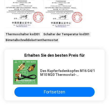
Thermoschalter ksd301
Schalter der Temperatur ksd301
Bimetallschnelldiskettenthermostat
Erhalten Sie den besten Preis für
Des Kupferfadenkopfes M16 G4/1
M10 M20 Thermostat-
Temperaturfühlerschalter 250V
10A 16A 0-250C bimetallischer
Fortsetzen