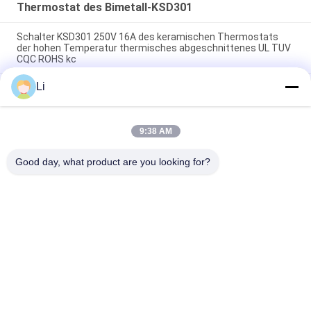
Thermostat des Bimetall-KSD301
Schalter KSD301 250V 16A des keramischen Thermostats
der hohen Temperatur thermisches abgeschnittenes UL TUV
CQC ROHS kc
Li
Bimetallische Disketten-Schnellaktions-Thermostate,
niedriger temperaturbegrenzter Bedienschalter H31 250V 10
13C
9:38 AM
Schnellaktions-Art bimetallische Energie Wechselstroms
125V 250V Thermostat KSD301 veranschlagte
Good day, what product are you looking for?
Beliebte Kategorien
Alle
KSD-Bimetall-
Thermostat Des 
Thermostat
Bimetall-KSD301
Wärmeschutz-
Thermostat KSD302
Schalter