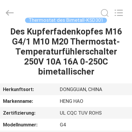
Heng
Hao
Electric
Co.,
Ltd.
Thermostat des Bimetall-KSD301
All
Rights
Des Kupferfadenkopfes M16
STARTSEITE
Reserved.
G4/1 M10 M20 Thermostat-
PRODUKTE
Temperaturfühlerschalter
250V 10A 16A 0-250C
VR
bimetallischer
SHOW
Herkunftsort:
DONGGUAN, CHINA
ÜBER
Markenname:
HENG HAO
UNS
Zertifizierung:
UL CQC TUV ROHS
FABRIK
Modellnummer:
G4