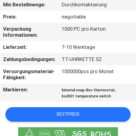
TOUR
Min Bestellmenge:
Durchkontaktierung
Preis:
negotiable
QUALITÄTSKONTROLLE
Verpackung
1000 PC pro Karton
Informationen:
KONTAKT
Lieferzeit:
7-10 Werktage
Zahlungsbedingungen:
TT-UHRKETTE SZ
NACHRICHTEN
Versorgungsmaterial-
1000000pcs pro Monat
Fähigkeit:
ALLE
Markieren:
,
FÄLLE
bimetal snap disc thermostat
ksd301 temperature switch
SITEMAP
BESTPREIS
PRIVACY