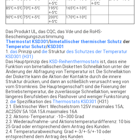
+-5℃
+-5℃
85℃+-5℃
70℃+-5℃
195℃
165℃+-10℃
+-5℃
90℃+-5℃
75℃+-5℃
200℃
170℃+-10℃
+-5℃
Das Produkt UL, das CQC, das Vde und die RoHS-
Bescheinigungszustimmung.
Thermostat KSD301
/
bimetallischer thermischer Schutz
der
Temperatur Schutz
/
KSD301
1.
das
Prinzip und
die
Struktur
des Schutzes der Temperatur
KSD301 (H31)
Das Hauptprinzip des
KSD-Reihenthermostats
ist, dass eine
Funktion von bimetallischen Disketten Schnellaktion unter der
Änderung der Abfragung von Temperatur ist. Die Schnellaktion
der Diskette kann die Aktion der Kontakte durch die innere
Struktur drücken, und dann an schließlich verursacht weg von
vom Stromkreis. Die Haupteigenschaft sind die Fixierung der
Betriebstemperatur, die zuverlässige Schnellaktion, weniger
längeres Berufsleben des Flashover und weniger Funkstörung.
2.
die
Spezifikation des
Thermostats
KSD301
(H31)
2.1. Elektrischer Wert: Wechselstrom 125V maximales 15A;
AC250V 5A 10A 15A maximales 16A
2.2. Aktions-Temperatur: -10~300 Grad
2.3. Wiederaufnahme- und Aktionstemperaturdifferenz: 10 bis
25 Grad oder entsprechend dem Antrag des Kunden.
2.4. Temperaturabweichung: Grad +-3/+-5/+-10 oder
entsprechend dem Antrag des Kunden