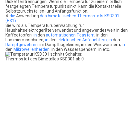
Diskettentrennungen. Wenn die Temperatur zu einem örtlich
festgelegten Temperaturpunkt sinkt, kann die Kontaktstelle
Selbstzurückstellen- und Anfangsfunktion.
4.
die
Anwendung
des bimetallischen Thermostats KSD301
(H31)
Sie wird als Temperaturüberwachung für
Haushaltselektrogeräte verwendet und angewendet weit in den
Kaffeetöpfen,
in
den
automatischen Toastern
, in den
Laminiermaschinen,
in
den
elektrischen Anfeuchtern
,
in
den
Dampfgewehren
, im Dampfbügeleisen, in den Windwärmern,
in
den
Mikrowellenherden
, in den Wasserspendern, in etc.