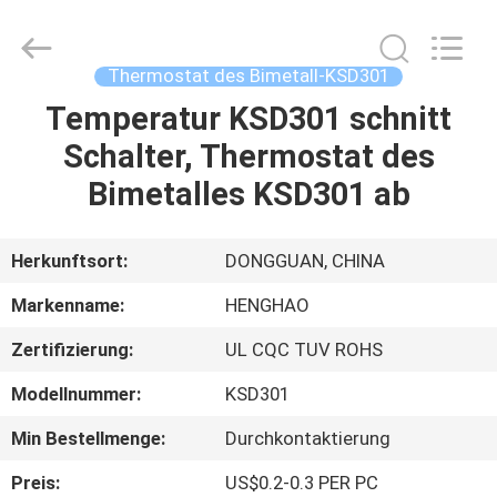
Heng
Hao
Electric
Co.,
Ltd.
Thermostat des Bimetall-KSD301
All
Rights
Temperatur KSD301 schnitt
STARTSEITE
Reserved.
Schalter, Thermostat des
PRODUKTE
Bimetalles KSD301 ab
VR
Herkunftsort:
DONGGUAN, CHINA
SHOW
Markenname:
HENGHAO
Zertifizierung:
UL CQC TUV ROHS
ÜBER
Modellnummer:
KSD301
UNS
Min Bestellmenge:
Durchkontaktierung
FABRIK
Preis:
US$0.2-0.3 PER PC