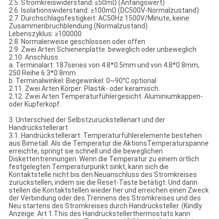
2.5. Stromkreiswiderstand: ≤50mΩ (Anfangswert)
2.6. Isolationswiderstand: ≥100mΩ (DC500V-Normalzustand)
2.7. Durchschlagsfestigkeit: AC50Hz 1500V/Minute, keine
Zusammenbruchblendung (Normalzustand)
Lebenszyklus: ≥100000
2.8. Normalerweise geschlossen oder offen
2.9. Zwei Arten Schienenplatte: beweglich oder unbeweglich
2.10. Anschluss
a. Terminalart: 187series von 4.8*0.5mm und von 4.8*0.8mm,
250 Reihe 6.3*0.8mm
b. Terminalwinkel: Biegewinkel: 0~90°C optional
2.11. Zwei Arten Körper: Plastik- oder keramisch.
2.12. Zwei Arten Temperaturfühlergesicht: Aluminiumkappen-
oder Kupferkopf.
3. Unterschied der Selbstzurückstellenart und der
Handrückstellerart
3.1. Handrückstellerart: Temperaturfühlerelemente bestehen
aus Bimetall. Als die Temperatur die AktionsTemperaturspanne
erreichte, springt sie schnell und die beweglichen
Diskettentrennungen. Wenn die Temperatur zu einem örtlich
festgelegten Temperaturpunkt sinkt, kann sich die
Kontaktstelle nicht bis den Neuanschluss des Stromkreises
zurückstellen, indem sie die Reset-Taste betätigt. Und dann
stellen die Kontaktstellen wieder her und erreichen einen Zweck
der Verbindung oder des Trennens des Stromkreises und des
Neu startens des Stromkreises durch Handrücksteller. (Kindly
Anzeige: Art 1.This des Handrückstellerthermostats kann