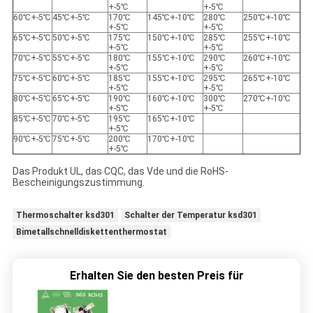
+-5℃
+-5℃
60℃+-5℃
45℃+-5℃
170℃
145℃+-10℃
280℃
250℃+-10℃
+-5℃
+-5℃
65℃+-5℃
50℃+-5℃
175℃
150℃+-10℃
285℃
255℃+-10℃
+-5℃
+-5℃
70℃+-5℃
55℃+-5℃
180℃
155℃+-10℃
290℃
260℃+-10℃
+-5℃
+-5℃
75℃+-5℃
60℃+-5℃
185℃
155℃+-10℃
295℃
265℃+-10℃
+-5℃
+-5℃
80℃+-5℃
65℃+-5℃
190℃
160℃+-10℃
300℃
270℃+-10℃
+-5℃
+-5℃
85℃+-5℃
70℃+-5℃
195℃
165℃+-10℃
+-5℃
90℃+-5℃
75℃+-5℃
200℃
170℃+-10℃
+-5℃
Das Produkt UL, das CQC, das Vde und die RoHS-
Bescheinigungszustimmung.
Thermoschalter ksd301
Schalter der Temperatur ksd301
Bimetallschnelldiskettenthermostat
Erhalten Sie den besten Preis für