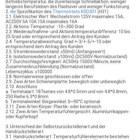
Betriebstemperatur, die zuverlässige Schnellaktion, weniger
längeres Berufsleben des Flashover und weniger Funkstörung.
2.
die
Spezifikation des
Thermostats
KSD301
(H31)
2.1. Elektrischer Wert: Wechselstrom 125V maximales 15A;
AC250V 5A 10A 15A maximales 16A
2.2. Aktions-Temperatur: -10~300 Grad
2.3. Wiederaufnahme- und Aktionstemperaturdifferenz: 10 bis
25 Grad oder entsprechend dem Antrag des Kunden.
2.4. Temperaturabweichung: Grad +-3/+-5/+-10 oder
entsprechend dem Antrag des Kunden
2.5. Stromkreiswiderstand: ≤50mΩ (Anfangswert)
2.6. Isolationswiderstand: ≥100mΩ (DC500V-Normalzustand)
2.7. Durchschlagsfestigkeit: AC50Hz 1500V/Minute, keine
Zusammenbruchblendung (Normalzustand)
Lebenszyklus: ≥100000
2.8. Normalerweise geschlossen oder offen
2.9. Zwei Arten Schienenplatte: beweglich oder unbeweglich
2.10. Anschluss
a. Terminalart: 187series von 4.8*0.5mm und von 4.8*0.8mm,
250 Reihe 6.3*0.8mm
b. Terminalwinkel: Biegewinkel: 0~90°C optional
2.11. Zwei Arten Körper: Plastik- oder keramisch.
2.12. Zwei Arten Temperaturfühlergesicht: Aluminiumkappen-
oder Kupferkopf.
3. Unterschied der Selbstzurückstellenart und der
Handrückstellerart
3.1. Handrückstellerart: Temperaturfühlerelemente bestehen