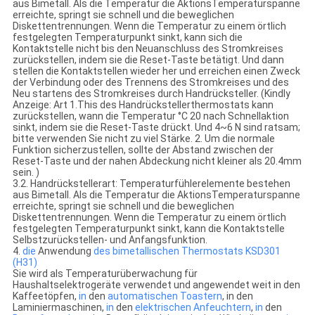
aus Bimetall. Als die Temperatur die AktionsTemperaturspanne
erreichte, springt sie schnell und die beweglichen
Diskettentrennungen. Wenn die Temperatur zu einem örtlich
festgelegten Temperaturpunkt sinkt, kann sich die
Kontaktstelle nicht bis den Neuanschluss des Stromkreises
zurückstellen, indem sie die Reset-Taste betätigt. Und dann
stellen die Kontaktstellen wieder her und erreichen einen Zweck
der Verbindung oder des Trennens des Stromkreises und des
Neu startens des Stromkreises durch Handrücksteller. (Kindly
Anzeige: Art 1.This des Handrückstellerthermostats kann
zurückstellen, wann die Temperatur °C 20 nach Schnellaktion
sinkt, indem sie die Reset-Taste drückt. Und 4~6 N sind ratsam;
bitte verwenden Sie nicht zu viel Stärke. 2. Um die normale
Funktion sicherzustellen, sollte der Abstand zwischen der
Reset-Taste und der nahen Abdeckung nicht kleiner als 20.4mm
sein. )
3.2. Handrückstellerart: Temperaturfühlerelemente bestehen
aus Bimetall. Als die Temperatur die AktionsTemperaturspanne
erreichte, springt sie schnell und die beweglichen
Diskettentrennungen. Wenn die Temperatur zu einem örtlich
festgelegten Temperaturpunkt sinkt, kann die Kontaktstelle
Selbstzurückstellen- und Anfangsfunktion.
4.
die
Anwendung
des bimetallischen Thermostats KSD301
(H31)
Sie wird als Temperaturüberwachung für
Haushaltselektrogeräte verwendet und angewendet weit in den
Kaffeetöpfen,
in
den
automatischen Toastern
, in den
Laminiermaschinen,
in
den
elektrischen Anfeuchtern
,
in
den