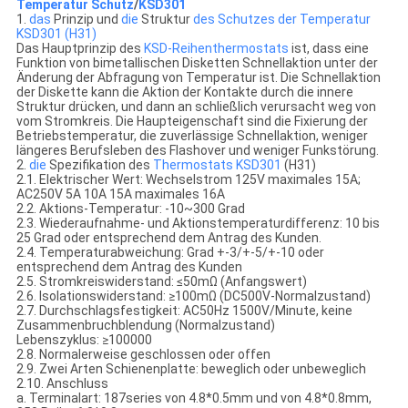
Temperatur Schutz
/
KSD301
1.
das
Prinzip und
die
Struktur
des Schutzes der Temperatur
KSD301 (H31)
Das Hauptprinzip des
KSD-Reihenthermostats
ist, dass eine
Funktion von bimetallischen Disketten Schnellaktion unter der
Änderung der Abfragung von Temperatur ist. Die Schnellaktion
der Diskette kann die Aktion der Kontakte durch die innere
Struktur drücken, und dann an schließlich verursacht weg von
vom Stromkreis. Die Haupteigenschaft sind die Fixierung der
Betriebstemperatur, die zuverlässige Schnellaktion, weniger
längeres Berufsleben des Flashover und weniger Funkstörung.
2.
die
Spezifikation des
Thermostats
KSD301
(H31)
2.1. Elektrischer Wert: Wechselstrom 125V maximales 15A;
AC250V 5A 10A 15A maximales 16A
2.2. Aktions-Temperatur: -10~300 Grad
2.3. Wiederaufnahme- und Aktionstemperaturdifferenz: 10 bis
25 Grad oder entsprechend dem Antrag des Kunden.
2.4. Temperaturabweichung: Grad +-3/+-5/+-10 oder
entsprechend dem Antrag des Kunden
2.5. Stromkreiswiderstand: ≤50mΩ (Anfangswert)
2.6. Isolationswiderstand: ≥100mΩ (DC500V-Normalzustand)
2.7. Durchschlagsfestigkeit: AC50Hz 1500V/Minute, keine
Zusammenbruchblendung (Normalzustand)
Lebenszyklus: ≥100000
2.8. Normalerweise geschlossen oder offen
2.9. Zwei Arten Schienenplatte: beweglich oder unbeweglich
2.10. Anschluss
a. Terminalart: 187series von 4.8*0.5mm und von 4.8*0.8mm,