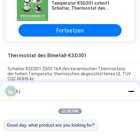
Temperatur KSD301 schnitt
Schalter, Thermostat des
Bimetalles KSD301 ab
Fortsetzen
Thermostat des Bimetall-KSD301
Schalter KSD301 250V 16A des keramischen Thermostats
der hohen Temperatur thermisches abgeschnittenes UL TUV
CQC ROHS kc
Li
Bimetallische Disketten-Schnellaktions-Thermostate,
niedriger temperaturbegrenzter Bedienschalter H31 250V 10
13C
11:45 PM
Schnellaktions-Art bimetallische Energie Wechselstroms
125V 250V Thermostat KSD301 veranschlagte
Good day, what product are you looking for?
Beliebte Kategorien
Alle