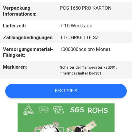
TOUR
Verpackung
PCS 1650 PRO KARTON
Informationen:
QUALITÄTSKONTROLLE
Lieferzeit:
7-10 Werktage
Zahlungsbedingungen:
TT-UHRKETTE SZ
KONTAKT
Versorgungsmaterial-
1000000pcs pro Monat
Fähigkeit:
NACHRICHTEN
Markieren:
,
Schalter der Temperatur ksd301
Thermoschalter ksd301
ALLE
FÄLLE
BESTPREIS
SITEMAP
PRIVACY