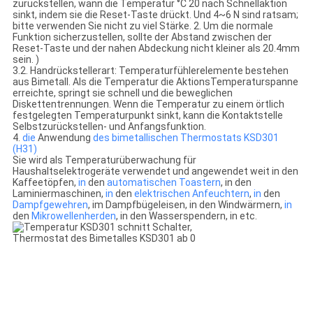
zurückstellen, wann die Temperatur °C 20 nach Schnellaktion
sinkt, indem sie die Reset-Taste drückt. Und 4~6 N sind ratsam;
bitte verwenden Sie nicht zu viel Stärke. 2. Um die normale
Funktion sicherzustellen, sollte der Abstand zwischen der
Reset-Taste und der nahen Abdeckung nicht kleiner als 20.4mm
sein. )
3.2. Handrückstellerart: Temperaturfühlerelemente bestehen
aus Bimetall. Als die Temperatur die AktionsTemperaturspanne
erreichte, springt sie schnell und die beweglichen
Diskettentrennungen. Wenn die Temperatur zu einem örtlich
festgelegten Temperaturpunkt sinkt, kann die Kontaktstelle
Selbstzurückstellen- und Anfangsfunktion.
4.
die
Anwendung
des bimetallischen Thermostats KSD301
(H31)
Sie wird als Temperaturüberwachung für
Haushaltselektrogeräte verwendet und angewendet weit in den
Kaffeetöpfen,
in
den
automatischen Toastern
, in den
Laminiermaschinen,
in
den
elektrischen Anfeuchtern
,
in
den
Dampfgewehren
, im Dampfbügeleisen, in den Windwärmern,
in
den
Mikrowellenherden
, in den Wasserspendern, in etc.