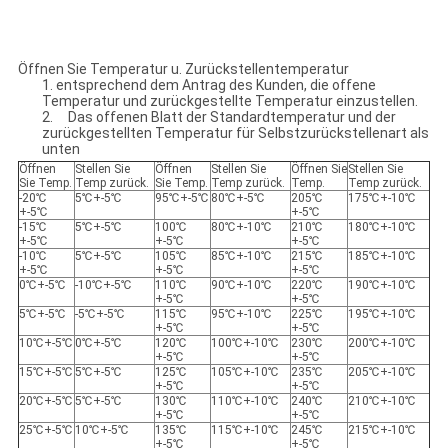
Öffnen Sie Temperatur u. Zurückstellentemperatur
1. entsprechend dem Antrag des Kunden, die offene
Temperatur und zurückgestellte Temperatur einzustellen.
2. Das offenen Blatt der Standardtemperatur und der
zurückgestellten Temperatur für Selbstzurückstellenart als
unten
Öffnen
Stellen Sie
Öffnen
Stellen Sie
Öffnen Sie
Stellen Sie
Sie Temp.
Temp zurück.
Sie Temp.
Temp zurück.
Temp.
Temp zurück.
-20℃
5℃+-5℃
95℃+-5℃
80℃+-5℃
205℃
175℃+-10℃
+-5℃
+-5℃
-15℃
5℃+-5℃
100℃
80℃+-10℃
210℃
180℃+-10℃
+-5℃
+-5℃
+-5℃
-10℃
5℃+-5℃
105℃
85℃+-10℃
215℃
185℃+-10℃
+-5℃
+-5℃
+-5℃
0℃+-5℃
-10℃+-5℃
110℃
90℃+-10℃
220℃
190℃+-10℃
+-5℃
+-5℃
5℃+-5℃
-5℃+-5℃
115℃
95℃+-10℃
225℃
195℃+-10℃
+-5℃
+-5℃
10℃+-5℃
0℃+-5℃
120℃
100℃+-10℃
230℃
200℃+-10℃
+-5℃
+-5℃
15℃+-5℃
5℃+-5℃
125℃
105℃+-10℃
235℃
205℃+-10℃
+-5℃
+-5℃
20℃+-5℃
5℃+-5℃
130℃
110℃+-10℃
240℃
210℃+-10℃
+-5℃
+-5℃
25℃+-5℃
10℃+-5℃
135℃
115℃+-10℃
245℃
215℃+-10℃
+-5℃
+-5℃