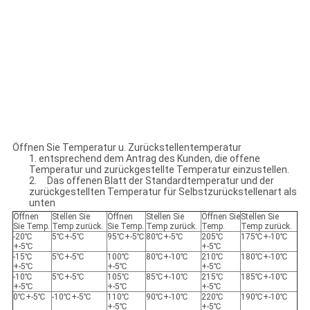
Öffnen Sie Temperatur u. Zurückstellentemperatur
1. entsprechend dem Antrag des Kunden, die offene
Temperatur und zurückgestellte Temperatur einzustellen.
2. Das offenen Blatt der Standardtemperatur und der
zurückgestellten Temperatur für Selbstzurückstellenart als
unten
Öffnen
Stellen Sie
Öffnen
Stellen Sie
Öffnen Sie
Stellen Sie
Sie Temp.
Temp zurück.
Sie Temp.
Temp zurück.
Temp.
Temp zurück.
-20℃
5℃+-5℃
95℃+-5℃
80℃+-5℃
205℃
175℃+-10℃
+-5℃
+-5℃
-15℃
5℃+-5℃
100℃
80℃+-10℃
210℃
180℃+-10℃
+-5℃
+-5℃
+-5℃
-10℃
5℃+-5℃
105℃
85℃+-10℃
215℃
185℃+-10℃
+-5℃
+-5℃
+-5℃
0℃+-5℃
-10℃+-5℃
110℃
90℃+-10℃
220℃
190℃+-10℃
+-5℃
+-5℃