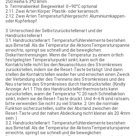
250 Reihe 6.3*0.8mm
b. Terminalwinkel: Biegewinkel: 0~90°C optional
2.11. Zwei Arten Körper: Plastik- oder keramisch.
2.12. Zwei Arten Temperaturfühlergesicht: Aluminiumkappen-
oder Kupferkopf.
3. Unterschied der Selbstzurückstellenart und der
Handrückstellerart
3.1. Handrückstellerart: Temperaturfühlerelemente bestehen
aus Bimetall. Als die Temperatur die AktionsTemperaturspanne
erreichte, springt sie schnell und die beweglichen
Diskettentrennungen. Wenn die Temperatur zu einem örtlich
festgelegten Temperaturpunkt sinkt, kann sich die
Kontaktstelle nicht bis den Neuanschluss des Stromkreises
zurückstellen, indem sie die Reset-Taste betätigt. Und dann
stellen die Kontaktstellen wieder her und erreichen einen Zweck
der Verbindung oder des Trennens des Stromkreises und des
Neu startens des Stromkreises durch Handrücksteller. (Kindly
Anzeige: Art 1.This des Handrückstellerthermostats kann
zurückstellen, wann die Temperatur °C 20 nach Schnellaktion
sinkt, indem sie die Reset-Taste drückt. Und 4~6 N sind ratsam;
bitte verwenden Sie nicht zu viel Stärke. 2. Um die normale
Funktion sicherzustellen, sollte der Abstand zwischen der
Reset-Taste und der nahen Abdeckung nicht kleiner als 20.4mm
sein. )
3.2. Handrückstellerart: Temperaturfühlerelemente bestehen
aus Bimetall. Als die Temperatur die AktionsTemperaturspanne
erreichte, springt sie schnell und die beweglichen