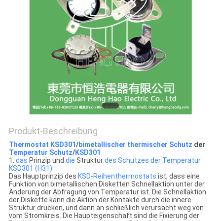
POLICY
Produkt-Beschreibung
Thermostat KSD301
/
bimetallischer thermischer Schutz
der
Temperatur Schutz
/
KSD301
1.
das
Prinzip und
die
Struktur
des Schutzes der Temperatur
KSD301 (H31)
Das Hauptprinzip des
KSD-Reihenthermostats
ist, dass eine
Funktion von bimetallischen Disketten Schnellaktion unter der
Änderung der Abfragung von Temperatur ist. Die Schnellaktion
der Diskette kann die Aktion der Kontakte durch die innere
Struktur drücken, und dann an schließlich verursacht weg von
vom Stromkreis. Die Haupteigenschaft sind die Fixierung der