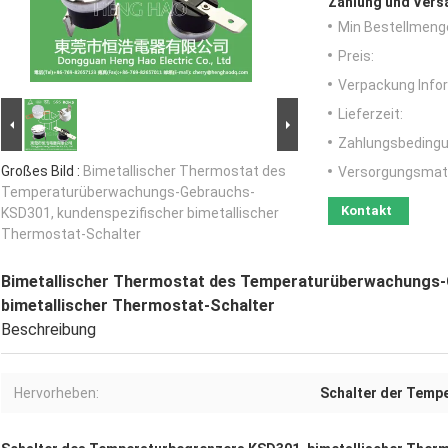
Zahlung und Vers
Min Bestellmeng
Preis:
Verpackung Info
Lieferzeit:
Zahlungsbedingu
Großes Bild :
Bimetallischer Thermostat des
Versorgungsmater
Temperaturüberwachungs-Gebrauchs-
Kontakt
KSD301, kundenspezifischer bimetallischer
Thermostat-Schalter
Bimetallischer Thermostat des Temperaturüberwachungs-
bimetallischer Thermostat-Schalter
Beschreibung
Hervorheben:
Schalter der Temp