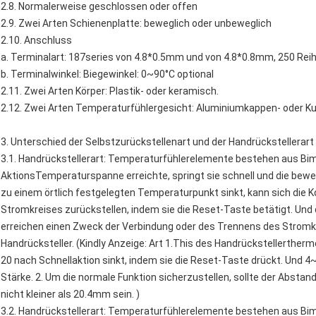
2.8. Normalerweise geschlossen oder offen
2.9. Zwei Arten Schienenplatte: beweglich oder unbeweglich
2.10. Anschluss
a. Terminalart: 187series von 4.8*0.5mm und von 4.8*0.8mm, 250 Re
b. Terminalwinkel: Biegewinkel: 0~90°C optional
2.11. Zwei Arten Körper: Plastik- oder keramisch.
2.12. Zwei Arten Temperaturfühlergesicht: Aluminiumkappen- oder Ku
3. Unterschied der Selbstzurückstellenart und der Handrückstellerart
3.1. Handrückstellerart: Temperaturfühlerelemente bestehen aus Bime
AktionsTemperaturspanne erreichte, springt sie schnell und die be
zu einem örtlich festgelegten Temperaturpunkt sinkt, kann sich die 
Stromkreises zurückstellen, indem sie die Reset-Taste betätigt. Und 
erreichen einen Zweck der Verbindung oder des Trennens des Stromk
Handrücksteller. (Kindly Anzeige: Art 1.This des Handrückstellerther
20 nach Schnellaktion sinkt, indem sie die Reset-Taste drückt. Und 4~
Stärke. 2. Um die normale Funktion sicherzustellen, sollte der Abst
nicht kleiner als 20.4mm sein. )
3.2. Handrückstellerart: Temperaturfühlerelemente bestehen aus Bime