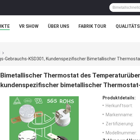
UKTE
VR SHOW
ÜBER UNS
FABRIK TOUR
QUALITÄT
1
s-Gebrauchs-KSD301, Kundenspezifischer Bimetallischer Thermosta
Bimetallischer Thermostat des Temperaturüb
kundenspezifischer bimetallischer Thermostat
Produktdetails:
Herkunftsort:
Markenname:
Zertifizierung:
Modellnummer: