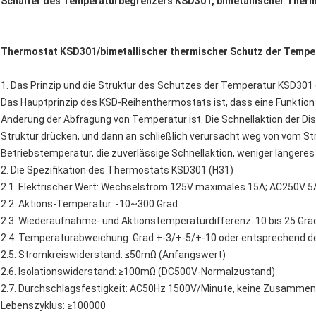
Schalter des Temperaturbegrenzers KSD301, bimetallischer Ther
Thermostat KSD301/bimetallischer thermischer Schutz der Temp
1. Das Prinzip und die Struktur des Schutzes der Temperatur KSD301
Das Hauptprinzip des KSD-Reihenthermostats ist, dass eine Funktion 
Änderung der Abfragung von Temperatur ist. Die Schnellaktion der Dis
Struktur drücken, und dann an schließlich verursacht weg von vom Str
Betriebstemperatur, die zuverlässige Schnellaktion, weniger längere
2. Die Spezifikation des Thermostats KSD301 (H31)
2.1. Elektrischer Wert: Wechselstrom 125V maximales 15A; AC250V 
2.2. Aktions-Temperatur: -10~300 Grad
2.3. Wiederaufnahme- und Aktionstemperaturdifferenz: 10 bis 25 Gr
2.4. Temperaturabweichung: Grad +-3/+-5/+-10 oder entsprechend 
2.5. Stromkreiswiderstand: ≤50mΩ (Anfangswert)
2.6. Isolationswiderstand: ≥100mΩ (DC500V-Normalzustand)
2.7. Durchschlagsfestigkeit: AC50Hz 1500V/Minute, keine Zusamme
Lebenszyklus: ≥100000