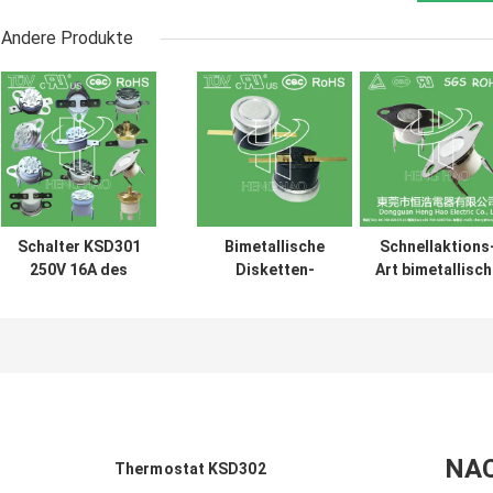
Andere Produkte
Schalter KSD301
Bimetallische
Schnellaktions
250V 16A des
Disketten-
Art bimetallisch
keramischen
Schnellaktions-
Energie
Thermostats der
Thermostate,
Wechselstrom
hohen
niedriger
125V 250V
Temperatur
temperaturbegrenzter
Thermostat
thermisches
Bedienschalter H31
KSD301
abgeschnittenes
250V 10 13C
veranschlagte
UL TUV CQC
ROHS kc
NA
Thermostat KSD302