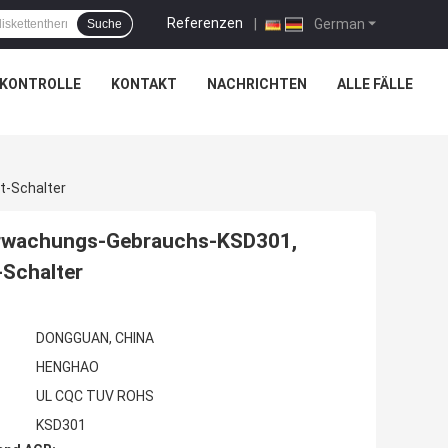
Referenzen
|
German
Suche
SKONTROLLE
KONTAKT
NACHRICHTEN
ALLE FÄLLE
t-Schalter
erwachungs-Gebrauchs-KSD301,
-Schalter
DONGGUAN, CHINA
HENGHAO
UL CQC TUV ROHS
KSD301