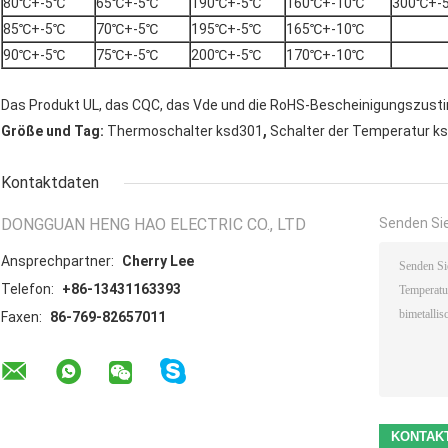
80℃+-5℃
65℃+-5℃
190℃+-5℃
160℃+-10℃
300℃+-
85℃+-5℃
70℃+-5℃
195℃+-5℃
165℃+-10℃
90℃+-5℃
75℃+-5℃
200℃+-5℃
170℃+-10℃
Das Produkt UL, das CQC, das Vde und die RoHS-Bescheinigungszus
,
Größe und Tag:
Thermoschalter ksd301
Schalter der Temperatur k
Kontaktdaten
DONGGUAN HENG HAO ELECTRIC CO., LTD
Senden Sie
Ansprechpartner:
Cherry Lee
Telefon:
+86-13431163393
Faxen:
86-769-82657011