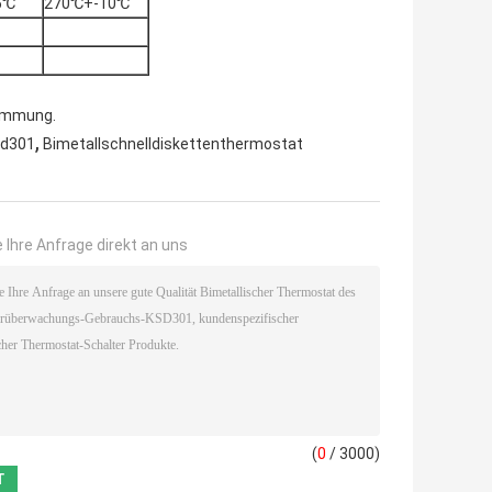
5℃
270℃+-10℃
timmung.
,
sd301
Bimetallschnelldiskettenthermostat
 Ihre Anfrage direkt an uns
(
0
/ 3000)