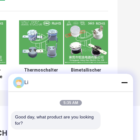
-
Thermoschalter
Bimetallischer
e
schloss der
Thermostat-
Li
bimetallischen
Zollämter der
s
Temperatur-KSD301,
Hochleistungs-
normalerweise,/offener
KSD301 verfügbar
zurückgestellter
5:35 AM
Selbstthermostat
Good day, what product are you looking 
for?
CHRICHT HINTERLASSEN