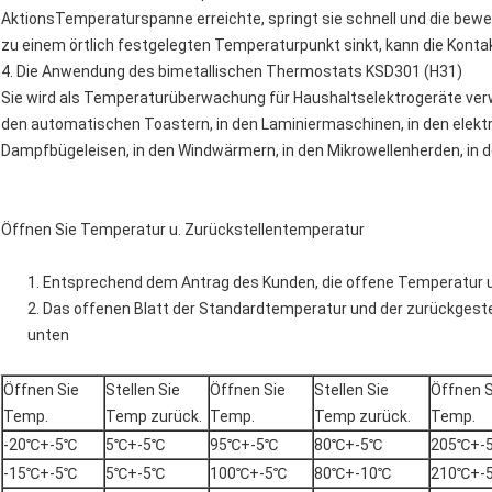
AktionsTemperaturspanne erreichte, springt sie schnell und die be
zu einem örtlich festgelegten Temperaturpunkt sinkt, kann die Konta
4. Die Anwendung des bimetallischen Thermostats KSD301 (H31)
Sie wird als Temperaturüberwachung für Haushaltselektrogeräte ver
den automatischen Toastern, in den Laminiermaschinen, in den elek
Dampfbügeleisen, in den Windwärmern, in den Mikrowellenherden, in d
Öffnen Sie Temperatur u. Zurückstellentemperatur
1. Entsprechend dem Antrag des Kunden, die offene Temperatur u
2. Das offenen Blatt der Standardtemperatur und der zurückgeste
unten
Öffnen Sie
Stellen Sie
Öffnen Sie
Stellen Sie
Öffnen S
Temp.
Temp zurück.
Temp.
Temp zurück.
Temp.
-20℃+-5℃
5℃+-5℃
95℃+-5℃
80℃+-5℃
205℃+-
-15℃+-5℃
5℃+-5℃
100℃+-5℃
80℃+-10℃
210℃+-