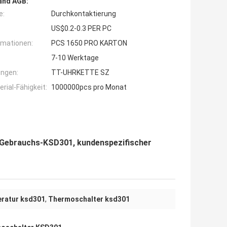
and AGB:
e:
Durchkontaktierung
US$0.2-0.3 PER PC
rmationen:
PCS 1650 PRO KARTON
7-10 Werktage
ngen:
TT-UHRKETTE SZ
ial-Fähigkeit:
1000000pcs pro Monat
Gebrauchs-KSD301, kundenspezifischer
eratur ksd301
,
Thermoschalter ksd301