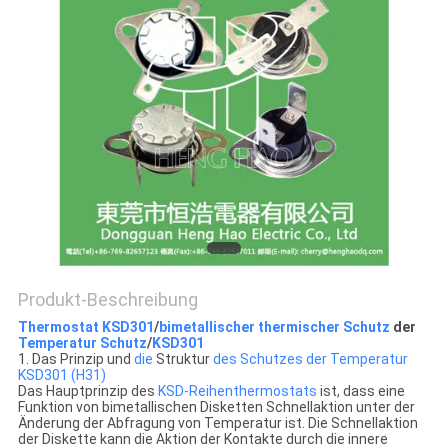
POLICY
Produkt-Beschreibung
Thermostat KSD301
/
bimetallischer thermischer Schutz
der
Temperatur Schutz
/
KSD301
1. Das Prinzip und
die
Struktur
des Schutzes der Temperatur
KSD301 (H31)
Das Hauptprinzip des
KSD-Reihenthermostats
ist, dass eine
Funktion von bimetallischen Disketten Schnellaktion unter der
Änderung der Abfragung von Temperatur ist. Die Schnellaktion
der Diskette kann die Aktion der Kontakte durch die innere