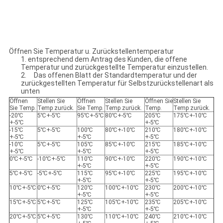
Öffnen Sie Temperatur u. Zurückstellentemperatur
1. entsprechend dem Antrag des Kunden, die offene
Temperatur und zurückgestellte Temperatur einzustellen.
2. Das offenen Blatt der Standardtemperatur und der
zurückgestellten Temperatur für Selbstzurückstellenart als
unten
Öffnen
Stellen Sie
Öffnen
Stellen Sie
Öffnen Sie
Stellen Sie
Sie Temp.
Temp zurück.
Sie Temp.
Temp zurück.
Temp.
Temp zurück.
-20℃
5℃+-5℃
95℃+-5℃
80℃+-5℃
205℃
175℃+-10℃
+-5℃
+-5℃
-15℃
5℃+-5℃
100℃
80℃+-10℃
210℃
180℃+-10℃
+-5℃
+-5℃
+-5℃
-10℃
5℃+-5℃
105℃
85℃+-10℃
215℃
185℃+-10℃
+-5℃
+-5℃
+-5℃
0℃+-5℃
-10℃+-5℃
110℃
90℃+-10℃
220℃
190℃+-10℃
+-5℃
+-5℃
5℃+-5℃
-5℃+-5℃
115℃
95℃+-10℃
225℃
195℃+-10℃
+-5℃
+-5℃
10℃+-5℃
0℃+-5℃
120℃
100℃+-10℃
230℃
200℃+-10℃
+-5℃
+-5℃
15℃+-5℃
5℃+-5℃
125℃
105℃+-10℃
235℃
205℃+-10℃
+-5℃
+-5℃
20℃+-5℃
5℃+-5℃
130℃
110℃+-10℃
240℃
210℃+-10℃