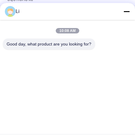
Li
Bimetallische Disketten-Schnellaktions-Thermostate,
niedriger temperaturbegrenzter Bedienschalter H31 250V 10
13C
10:08 AM
Schnellaktions-Art bimetallische Energie Wechselstroms
125V 250V Thermostat KSD301 veranschlagte
Good day, what product are you looking for?
Beliebte Kategorien
Alle
KSD-Bimetall-
Thermostat Des 
Thermostat
Bimetall-KSD301
Wärmeschutz-
Thermostat KSD302
Schalter
NTC-Thermistor-
Thermoschalter KSD
Temperaturfühler
Schutz Des Thermal 
Thermischer 
17AM
Trennschalter