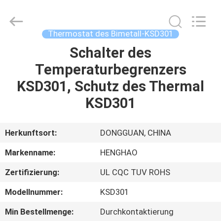
Heng
Hao
Electric
Co.,
Ltd.
Thermostat des Bimetall-KSD301
All
Rights
Schalter des
STARTSEITE
Reserved.
Temperaturbegrenzers
PRODUKTE
KSD301, Schutz des Thermal
KSD301
VR
SHOW
Herkunftsort:
DONGGUAN, CHINA
Markenname:
HENGHAO
ÜBER
Zertifizierung:
UL CQC TUV ROHS
UNS
Modellnummer:
KSD301
FABRIK
Min Bestellmenge:
Durchkontaktierung