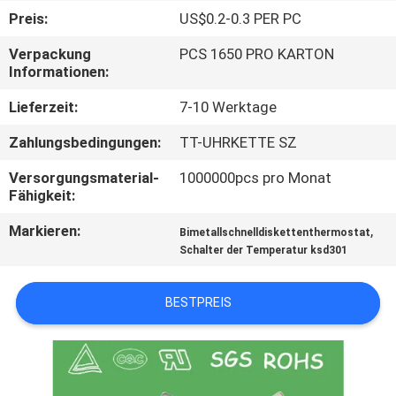
TOUR
Preis:
US$0.2-0.3 PER PC
Verpackung
PCS 1650 PRO KARTON
QUALITÄTSKONTROLLE
Informationen:
Lieferzeit:
7-10 Werktage
KONTAKT
Zahlungsbedingungen:
TT-UHRKETTE SZ
NACHRICHTEN
Versorgungsmaterial-
1000000pcs pro Monat
Fähigkeit:
Markieren:
,
ALLE
Bimetallschnelldiskettenthermostat
Schalter der Temperatur ksd301
FÄLLE
BESTPREIS
SITEMAP
PRIVACY