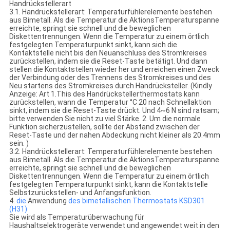
Handrückstellerart
3.1. Handrückstellerart: Temperaturfühlerelemente bestehen
aus Bimetall. Als die Temperatur die AktionsTemperaturspanne
erreichte, springt sie schnell und die beweglichen
Diskettentrennungen. Wenn die Temperatur zu einem örtlich
festgelegten Temperaturpunkt sinkt, kann sich die
Kontaktstelle nicht bis den Neuanschluss des Stromkreises
zurückstellen, indem sie die Reset-Taste betätigt. Und dann
stellen die Kontaktstellen wieder her und erreichen einen Zweck
der Verbindung oder des Trennens des Stromkreises und des
Neu startens des Stromkreises durch Handrücksteller. (Kindly
Anzeige: Art 1.This des Handrückstellerthermostats kann
zurückstellen, wann die Temperatur °C 20 nach Schnellaktion
sinkt, indem sie die Reset-Taste drückt. Und 4~6 N sind ratsam;
bitte verwenden Sie nicht zu viel Stärke. 2. Um die normale
Funktion sicherzustellen, sollte der Abstand zwischen der
Reset-Taste und der nahen Abdeckung nicht kleiner als 20.4mm
sein. )
3.2. Handrückstellerart: Temperaturfühlerelemente bestehen
aus Bimetall. Als die Temperatur die AktionsTemperaturspanne
erreichte, springt sie schnell und die beweglichen
Diskettentrennungen. Wenn die Temperatur zu einem örtlich
festgelegten Temperaturpunkt sinkt, kann die Kontaktstelle
Selbstzurückstellen- und Anfangsfunktion.
4.
die
Anwendung
des bimetallischen Thermostats KSD301
(H31)
Sie wird als Temperaturüberwachung für
Haushaltselektrogeräte verwendet und angewendet weit in den