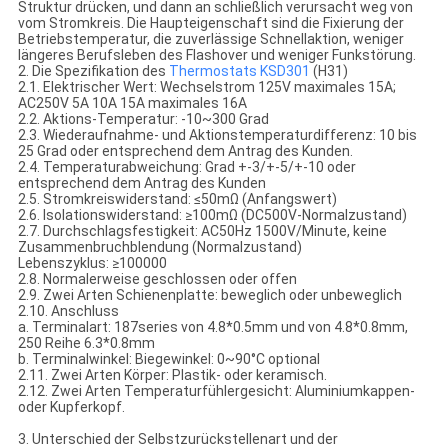
Struktur drücken, und dann an schließlich verursacht weg von
vom Stromkreis. Die Haupteigenschaft sind die Fixierung der
Betriebstemperatur, die zuverlässige Schnellaktion, weniger
längeres Berufsleben des Flashover und weniger Funkstörung.
2. Die Spezifikation des
Thermostats
KSD301
(H31)
2.1. Elektrischer Wert: Wechselstrom 125V maximales 15A;
AC250V 5A 10A 15A maximales 16A
2.2. Aktions-Temperatur: -10~300 Grad
2.3. Wiederaufnahme- und Aktionstemperaturdifferenz: 10 bis
25 Grad oder entsprechend dem Antrag des Kunden.
2.4. Temperaturabweichung: Grad +-3/+-5/+-10 oder
entsprechend dem Antrag des Kunden
2.5. Stromkreiswiderstand: ≤50mΩ (Anfangswert)
2.6. Isolationswiderstand: ≥100mΩ (DC500V-Normalzustand)
2.7. Durchschlagsfestigkeit: AC50Hz 1500V/Minute, keine
Zusammenbruchblendung (Normalzustand)
Lebenszyklus: ≥100000
2.8. Normalerweise geschlossen oder offen
2.9. Zwei Arten Schienenplatte: beweglich oder unbeweglich
2.10. Anschluss
a. Terminalart: 187series von 4.8*0.5mm und von 4.8*0.8mm,
250 Reihe 6.3*0.8mm
b. Terminalwinkel: Biegewinkel: 0~90°C optional
2.11. Zwei Arten Körper: Plastik- oder keramisch.
2.12. Zwei Arten Temperaturfühlergesicht: Aluminiumkappen-
oder Kupferkopf.
3. Unterschied der Selbstzurückstellenart und der