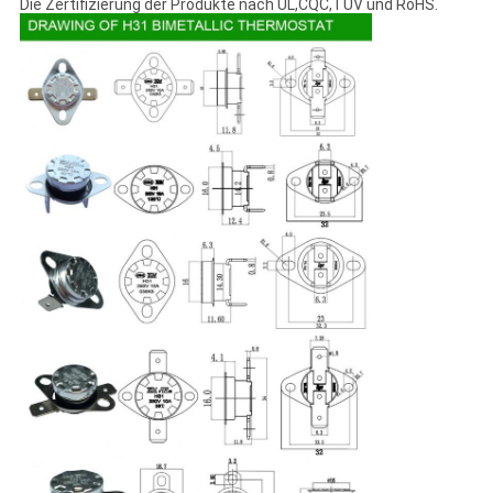
Die Zertifizierung der Produkte nach UL,CQC,TUV und RoHS.