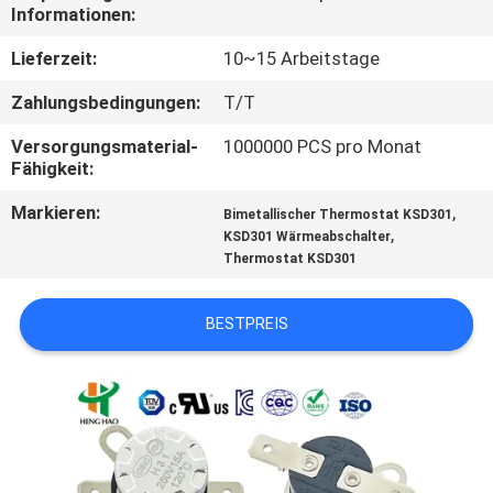
TOUR
Informationen:
Lieferzeit:
10~15 Arbeitstage
QUALITÄTSKONTROLLE
Zahlungsbedingungen:
T/T
Versorgungsmaterial-
1000000 PCS pro Monat
KONTAKT
Fähigkeit:
Markieren:
,
Bimetallischer Thermostat KSD301
NACHRICHTEN
,
KSD301 Wärmeabschalter
Thermostat KSD301
ALLE
BESTPREIS
FÄLLE
SITEMAP
PRIVACY