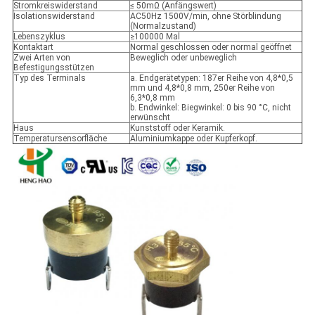
Stromkreiswiderstand
≤ 50mΩ (Anfängswert)
Isolationswiderstand
AC50Hz 1500V/min, ohne Störblindung
(Normalzustand)
Lebenszyklus
≥100000 Mal
Kontaktart
Normal geschlossen oder normal geöffnet
Zwei Arten von
Beweglich oder unbeweglich
Befestigungsstützen
Typ des Terminals
a. Endgerätetypen: 187er Reihe von 4,8*0,5
mm und 4,8*0,8 mm, 250er Reihe von
6,3*0,8 mm
b. Endwinkel: Biegwinkel: 0 bis 90 °C, nicht
erwünscht
Haus
Kunststoff oder Keramik.
Temperatursensorfläche
Aluminiumkappe oder Kupferkopf.