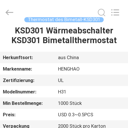
Heng
Hao
Electric
Co.,
Ltd.
Thermostat des Bimetall-KSD301
All
Rights
KSD301 Wärmeabschalter
STARTSEITE
Reserved.
KSD301 Bimetallthermostat
PRODUKTE
Herkunftsort:
aus China
VR
Markenname:
HENGHAO
SHOW
Zertifizierung:
UL
Modellnummer:
H31
ÜBER
UNS
Min Bestellmenge:
1000 Stück
Preis:
USD 0.3~0.5PCS
FABRIK
Verpackung
2000 Stück pro Karton