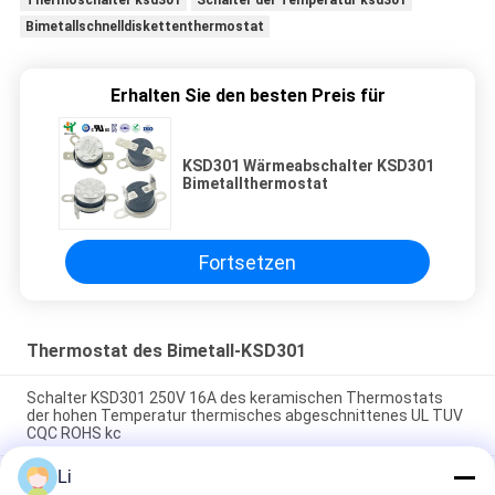
Thermoschalter ksd301
Schalter der Temperatur ksd301
Bimetallschnelldiskettenthermostat
Erhalten Sie den besten Preis für
KSD301 Wärmeabschalter KSD301
Bimetallthermostat
Fortsetzen
Thermostat des Bimetall-KSD301
Schalter KSD301 250V 16A des keramischen Thermostats
der hohen Temperatur thermisches abgeschnittenes UL TUV
CQC ROHS kc
Li
Bimetallische Disketten-Schnellaktions-Thermostate,