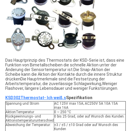
Das Hauptprinzip des Thermostats der KSD-Serie ist, dass eine
Funktion von Bimetallscheiben die schnelle Aktion unter der
Änderung der Sensortemperatur ist.Die Snap-Aktion der
Scheibe kann die Aktion der Kontakte durch die innere Struktur
drückenDie Hauptmerkmale sind die Festsetzung der
Arbeitstemperatur, die zuverlässige Schlagwirkung,Weniger
Flashover, längere Lebensdauer und weniger Funkstörungen.
KSD302
Thermostat
- Ich weiß.
s
Spezifikation
Spannung und Strom
AC 125V max 15A; AC250V 5A 10A 15A
max 16A
AktionTemperatur
0 ~ 250 °C
Rückgewinnungs- und
0 bis 25 Grad, oder auf Wunsch des Kunden.
Aktionstemperaturunterschied
Abweichung der Temperatur:
±3 / ±5 / ±10 Grad oder auf Wunsch des
Kunden