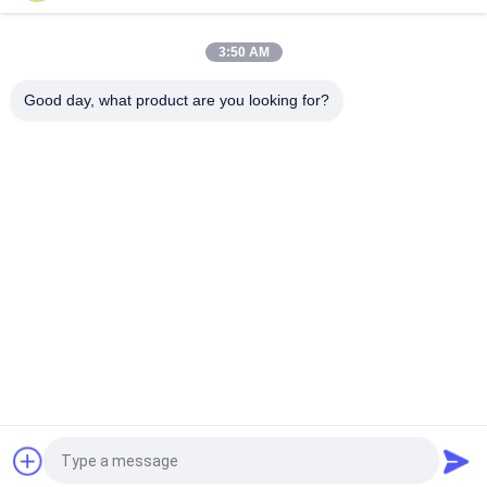
niedriger temperaturbegrenzter Bedienschalter H31 250V 10
13C
3:50 AM
Schnellaktions-Art bimetallische Energie Wechselstroms
125V 250V Thermostat KSD301 veranschlagte
Good day, what product are you looking for?
Beliebte Kategorien
Alle
KSD-Bimetall-
Thermostat Des 
Thermostat
Bimetall-KSD301
Wärmeschutz-
Thermostat KSD302
Schalter
NTC-Thermistor-
Thermoschalter KSD
Temperaturfühler
Schutz Des Thermal 
Thermischer 
17AM
Trennschalter
Fordern Sie ein Angebot