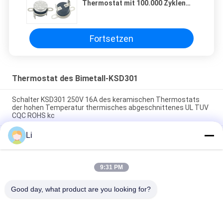
Thermostat mit 100.000 Zyklen
und 0-250℃ Temperaturbereich
Fortsetzen
Thermostat des Bimetall-KSD301
Schalter KSD301 250V 16A des keramischen Thermostats
der hohen Temperatur thermisches abgeschnittenes UL TUV
CQC ROHS kc
Li
Bimetallische Disketten-Schnellaktions-Thermostate,
niedriger temperaturbegrenzter Bedienschalter H31 250V 10
13C
9:31 PM
Schnellaktions-Art bimetallische Energie Wechselstroms
125V 250V Thermostat KSD301 veranschlagte
Good day, what product are you looking for?
Beliebte Kategorien
Alle