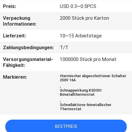
TOUR
Preis:
USD 0.3~0.5PCS
Verpackung
2000 Stück pro Karton
QUALITÄTSKONTROLLE
Informationen:
Lieferzeit:
10~15 Arbeitstage
KONTAKT
Zahlungsbedingungen:
T/T
NACHRICHTEN
Versorgungsmaterial-
1000000 Stück pro Monat
Fähigkeit:
Markieren:
thermischer abgeschnittener Schalter
ALLE
250V 16A
,
FÄLLE
Schnappwirkung KSD301
Bimetallthermostat
,
Schnellaktions-bimetallischer
SITEMAP
Thermostat
PRIVACY
BESTPREIS