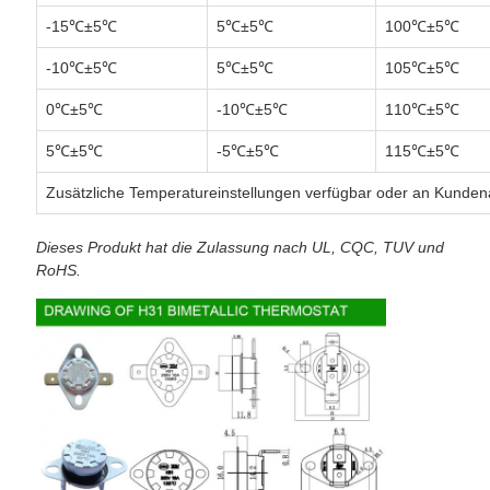
-15℃±5℃
5℃±5℃
100℃±5℃
-10℃±5℃
5℃±5℃
105℃±5℃
0℃±5℃
-10℃±5℃
110℃±5℃
5℃±5℃
-5℃±5℃
115℃±5℃
Zusätzliche Temperatureinstellungen verfügbar oder an Kunde
Dieses Produkt hat die Zulassung nach UL, CQC, TUV und
RoHS.