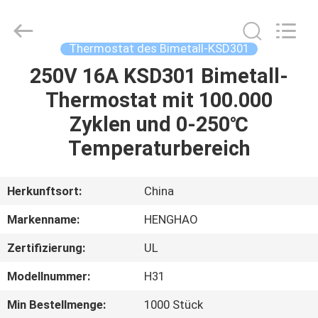
Heng
Hao
Electric
Co.,
Ltd.
Thermostat des Bimetall-KSD301
All
Rights
250V 16A KSD301 Bimetall-
STARTSEITE
Reserved.
Thermostat mit 100.000
PRODUKTE
Zyklen und 0-250℃
Temperaturbereich
VR
SHOW
Herkunftsort:
China
Markenname:
HENGHAO
ÜBER
Zertifizierung:
UL
UNS
Modellnummer:
H31
FABRIK
Min Bestellmenge:
1000 Stück