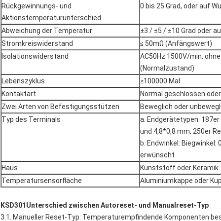
Rückgewinnungs- und
0 bis 25 Grad, oder auf 
Aktionstemperaturunterschied
Abweichung der Temperatur:
±3 / ±5 / ±10 Grad oder 
Stromkreiswiderstand
≤ 50mΩ (Anfängswert)
Isolationswiderstand
AC50Hz 1500V/min, ohne 
(Normalzustand)
Lebenszyklus
≥100000 Mal
Kontaktart
Normal geschlossen oder
Zwei Arten von Befestigungsstützen
Beweglich oder unbewegl
Typ des Terminals
a. Endgerätetypen: 187er
und 4,8*0,8 mm, 250er Re
b. Endwinkel: Biegwinkel: 0
erwünscht
Haus
Kunststoff oder Keramik.
Temperatursensorfläche
Aluminiumkappe oder Kup
K
SD301
Unterschied zwischen Autoreset- und Manualreset-Typ
3.1. Manueller Reset-Typ: Temperaturempfindende Komponenten best