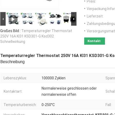
Preis:
Verpackung Info
Lieferzeit:
Zahlungsbedingu
Großes Bild :
Temperaturregler Thermostat
Versorgungsmater
250V 16A KI31 KSD301-G Ksd302
Kontakt
Schnellwirkung
Temperaturregler Thermostat 250V 16A KI31 KSD301-G Ks
Beschreibung
Lebenszyklus:
100000 Zyklen
Spann
Normalerweise geschlossen oder
Kontaktart:
Schal
normalerweise offen
Temperaturbereich:
0-250°C
Fall: