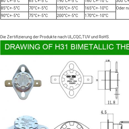
80°C+-5°C
65°C+-5°C
190°C+-5°C
160°C+-10°C
300°C+
85°C+-5°C
70°C+-5°C
195°C+-5°C
165°C+-10°C
Oder 
90°C+-5°C
75°C+-5°C
200°C+-5°C
170°C+-10°C
Die Zertifizierung der Produkte nach UL,CQC,TUV und RoHS.