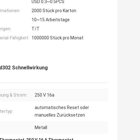
USD 0.3~0.5PCS
rmationen:
2000 Stück pro Karton
10~15 Arbeitstage
ngen:
T/T
ial-Fähigkeit:
1000000 Stück pro Monat
d302 Schnellwirkung
ung & Strom:
250 V 16a
automatisches Reset oder
tertyp:
manuelles Zurücksetzen
Metall