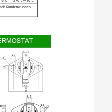
-5°C
270°C+-10°C
nach Kundenwunsch