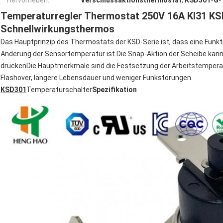
Hervorheben:
Verschlussaktionsthermostat
,
KSD301-G-
Temperaturregler Thermostat 250V 16A KI31 K
Schnellwirkungsthermos
Das Hauptprinzip des Thermostats der KSD-Serie ist, dass eine Funkti
Änderung der Sensortemperatur ist.Die Snap-Aktion der Scheibe kann d
drückenDie Hauptmerkmale sind die Festsetzung der Arbeitstemperat
Flashover, längere Lebensdauer und weniger Funkstörungen.
KSD301
Temperaturschalter
Spezifikation