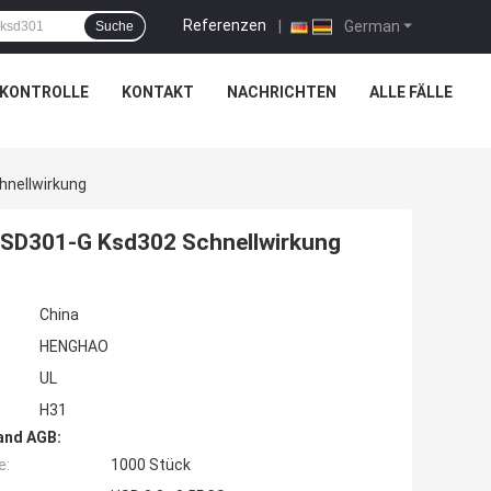
Referenzen
|
German
Suche
SKONTROLLE
KONTAKT
NACHRICHTEN
ALLE FÄLLE
hnellwirkung
KSD301-G Ksd302 Schnellwirkung
China
HENGHAO
UL
H31
and AGB:
e:
1000 Stück