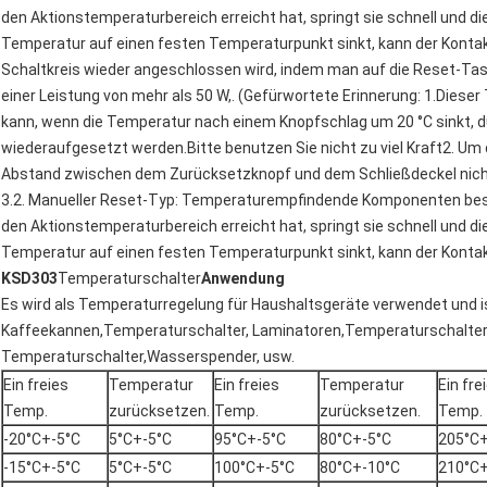
den Aktionstemperaturbereich erreicht hat, springt sie schnell und d
Temperatur auf einen festen Temperaturpunkt sinkt, kann der Kontak
Schaltkreis wieder angeschlossen wird, indem man auf die Reset-Tast
einer Leistung von mehr als 50 W,. (Gefürwortete Erinnerung: 1.Die
kann, wenn die Temperatur nach einem Knopfschlag um 20 °C sinkt, 
wiederaufgesetzt werden.Bitte benutzen Sie nicht zu viel Kraft2. Um 
Abstand zwischen dem Zurücksetzknopf und dem Schließdeckel nicht 
3.2. Manueller Reset-Typ: Temperaturempfindende Komponenten best
den Aktionstemperaturbereich erreicht hat, springt sie schnell und d
Temperatur auf einen festen Temperaturpunkt sinkt, kann der Konta
KSD303
Temperaturschalter
Anwendung
Es wird als Temperaturregelung für Haushaltsgeräte verwendet und ist
Kaffeekannen,Temperaturschalter, Laminatoren,Temperaturschalte
Temperaturschalter,Wasserspender, usw.
Ein freies
Temperatur
Ein freies
Temperatur
Ein fre
Temp.
zurücksetzen.
Temp.
zurücksetzen.
Temp.
-20°C+-5°C
5°C+-5°C
95°C+-5°C
80°C+-5°C
205°C+
-15°C+-5°C
5°C+-5°C
100°C+-5°C
80°C+-10°C
210°C+