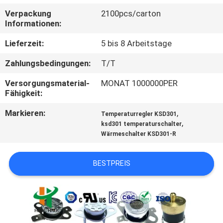
TOUR
Verpackung
2100pcs/carton
Informationen:
QUALITÄTSKONTROLLE
Lieferzeit:
5 bis 8 Arbeitstage
Zahlungsbedingungen:
T/T
KONTAKT
Versorgungsmaterial-
MONAT 1000000PER
Fähigkeit:
NACHRICHTEN
Markieren:
,
Temperaturregler KSD301
,
ksd301 temperaturschalter
ALLE
Wärmeschalter KSD301-R
FÄLLE
BESTPREIS
SITEMAP
PRIVACY