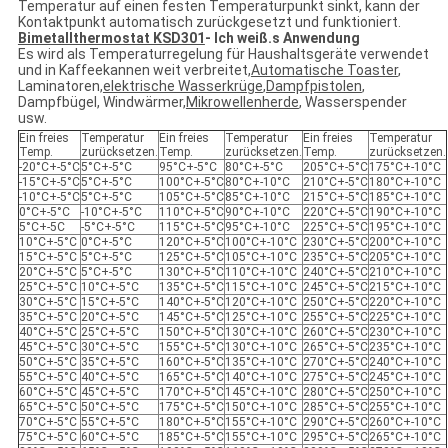
Temperatur auf einen festen Temperaturpunkt sinkt, kann der
Kontaktpunkt automatisch zurückgesetzt und funktioniert.
Bimetallthermostat KSD301
- Ich weiß.
s Anwendung
Es wird als Temperaturregelung für Haushaltsgeräte verwendet
und in Kaffeekannen weit verbreitet,
Automatische Toaster
,
Laminatoren,
elektrische Wasserkrüge
,
Dampfpistolen
,
Dampfbügel, Windwärmer,
Mikrowellenherde
, Wasserspender
usw.
Ein freies
Temperatur
Ein freies
Temperatur
Ein freies
Temperatur
Temp.
zurücksetzen.
Temp.
zurücksetzen.
Temp.
zurücksetzen.
-20°C+-5°C
5°C+-5°C
95°C+-5°C
80°C+-5°C
205°C+-5°C
175°C+-10°C
-15°C+-5°C
5°C+-5°C
100°C+-5°C
80°C+-10°C
210°C+-5°C
180°C+-10°C
-10°C+-5°C
5°C+-5°C
105°C+-5°C
85°C+-10°C
215°C+-5°C
185°C+-10°C
0°C+-5°C
-10°C+-5°C
110°C+-5°C
90°C+-10°C
220°C+-5°C
190°C+-10°C
5°C+-5C
-5°C+-5°C
115°C+-5°C
95°C+-10°C
225°C+-5°C
195°C+-10°C
10°C+-5°C
0°C+-5°C
120°C+-5°C
100°C+-10°C
230°C+-5°C
200°C+-10°C
15°C+-5°C
5°C+-5°C
125°C+-5°C
105°C+-10°C
235°C+-5°C
205°C+-10°C
20°C+-5°C
5°C+-5°C
130°C+-5°C
110°C+-10°C
240°C+-5°C
210°C+-10°C
25°C+-5°C
10°C+-5°C
135°C+-5°C
115°C+-10°C
245°C+-5°C
215°C+-10°C
30°C+-5°C
15°C+-5°C
140°C+-5°C
120°C+-10°C
250°C+-5°C
220°C+-10°C
35°C+-5°C
20°C+-5°C
145°C+-5°C
125°C+-10°C
255°C+-5°C
225°C+-10°C
40°C+-5°C
25°C+-5°C
150°C+-5°C
130°C+-10°C
260°C+-5°C
230°C+-10°C
45°C+-5°C
30°C+-5°C
155°C+-5°C
130°C+-10°C
265°C+-5°C
235°C+-10°C
50°C+-5°C
35°C+-5°C
160°C+-5°C
135°C+-10°C
270°C+-5°C
240°C+-10°C
55°C+-5°C
40°C+-5°C
165°C+-5°C
140°C+-10°C
275°C+-5°C
245°C+-10°C
60°C+-5°C
45°C+-5°C
170°C+-5°C
145°C+-10°C
280°C+-5°C
250°C+-10°C
65°C+-5°C
50°C+-5°C
175°C+-5°C
150°C+-10°C
285°C+-5°C
255°C+-10°C
70°C+-5°C
55°C+-5°C
180°C+-5°C
155°C+-10°C
290°C+-5°C
260°C+-10°C
75°C+-5°C
60°C+-5°C
185°C+-5°C
155°C+-10°C
295°C+-5°C
265°C+-10°C