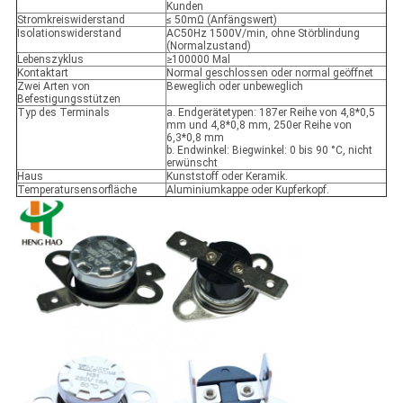
Kunden
Stromkreiswiderstand
≤ 50mΩ (Anfängswert)
Isolationswiderstand
AC50Hz 1500V/min, ohne Störblindung
(Normalzustand)
Lebenszyklus
≥100000 Mal
Kontaktart
Normal geschlossen oder normal geöffnet
Zwei Arten von
Beweglich oder unbeweglich
Befestigungsstützen
Typ des Terminals
a. Endgerätetypen: 187er Reihe von 4,8*0,5
mm und 4,8*0,8 mm, 250er Reihe von
6,3*0,8 mm
b. Endwinkel: Biegwinkel: 0 bis 90 °C, nicht
erwünscht
Haus
Kunststoff oder Keramik.
Temperatursensorfläche
Aluminiumkappe oder Kupferkopf.