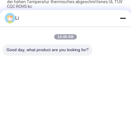
der hohen Temperatur thermisches abgeschnittenes UL TUV
CQC ROHS kc
Li
Bimetallische Disketten-Schnellaktions-Thermostate,
niedriger temperaturbegrenzter Bedienschalter H31 250V 10
13C
10:48 AM
Schnellaktions-Art bimetallische Energie Wechselstroms
125V 250V Thermostat KSD301 veranschlagte
Good day, what product are you looking for?
Beliebte Kategorien
Alle
KSD-Bimetall-
Thermostat Des 
Thermostat
Bimetall-KSD301
Wärmeschutz-
Thermostat KSD302
Schalter
NTC-Thermistor-
Thermoschalter KSD
Temperaturfühler
Schutz Des Thermal 
Thermischer 