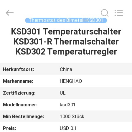
Heng
Hao
Electric
Co.,
Ltd.
Thermostat des Bimetall-KSD301
All
Rights
KSD301 Temperaturschalter
STARTSEITE
Reserved.
KSD301-R Thermalschalter
PRODUKTE
KSD302 Temperaturregler
VR
Herkunftsort:
China
SHOW
Markenname:
HENGHAO
Zertifizierung:
UL
ÜBER
Modellnummer:
ksd301
UNS
Min Bestellmenge:
1000 Stück
FABRIK
Preis:
USD 0.1