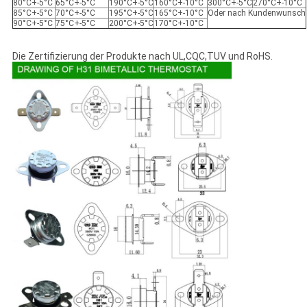
80°C+-5°C
65°C+-5°C
190°C+-5°C
160°C+-10°C
300°C+-5°C
270°C+-10°C
85°C+-5°C
70°C+-5°C
195°C+-5°C
165°C+-10°C
Oder nach Kundenwunsch
90°C+-5°C
75°C+-5°C
200°C+-5°C
170°C+-10°C
Die Zertifizierung der Produkte nach UL,CQC,TUV und RoHS.