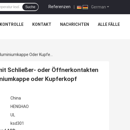
Referenzen
|
German
Suche
SKONTROLLE
KONTAKT
NACHRICHTEN
ALLE FÄLLE
KSD301 Bimetall-Thermostat Thermoschalter Mit Schließer- Oder Öffnerkontakten In Kunststoff- Oder Keramikgehäuse Und Aluminiumkappe Oder Kupferkopf
it Schließer- oder Öffnerkontakten
iniumkappe oder Kupferkopf
China
HENGHAO
UL
ksd301