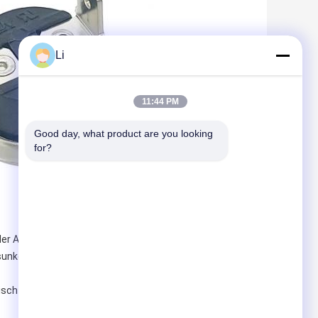
Li
11:44 PM
Good day, what product are you looking 
for?
 der Aktionstemperatur trennt. Erfordert manuelles
nken ist. Zum Zurücksetzen ist eine Kraft von 4–6 N
isch wieder verbindet, wenn die Temperatur auf den