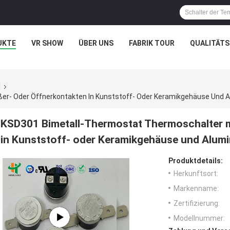
UKTE
VR SHOW
ÜBER UNS
FABRIK TOUR
QUALITÄT
1
KSD301 Bimetall-Thermostat Thermoschalter m
in Kunststoff- oder Keramikgehäuse und Alum
Produktdetails:
Herkunftsort:
Markenname:
Zertifizierung:
Modellnummer: