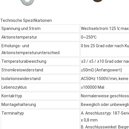
Technische Spezifikationen
Spannung und Strom
Wechselstrom 125 V, max.
Aktionstemperatur
0~250℃
Erholungs- und
0 bis 25 Grad oder nach
Aktionstemperaturunterschied
Temperaturabweichung
±3 / ±5 / ±10 Grad oder 
Stromkreiswiderstand
≤50mΩ (Anfangswert)
Isolationswiderstand
AC50Hz 1500V/min, keine
Lebenszyklus
≥100000 Mal
Kontakttyp
Normalerweise geschloss
Montagehalterung
Beweglich oder unbewegl
Terminaltyp
A. Anschlusstyp: 187-Serie
x 0,8 mm
B. Anschlusswinkel: Biege