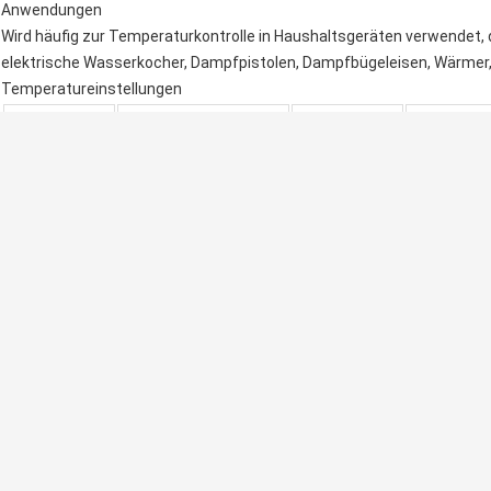
Anwendungen
Wird häufig zur Temperaturkontrolle in Haushaltsgeräten verwendet,
elektrische Wasserkocher, Dampfpistolen, Dampfbügeleisen, Wärmer
Temperatureinstellungen
Offene Temp.
Temp. zurücksetzen.
Offene Temp.
Temp. zur
-20℃±5℃
5℃±5℃
95℃±5℃
80℃±5℃
-15℃±5℃
5℃±5℃
100℃±5℃
80℃±10℃
-10℃±5℃
5℃±5℃
105℃±5℃
85℃±10℃
0℃±5℃
-10℃±5℃
110℃±5℃
90℃±10℃
5℃±5℃
-5℃±5℃
115℃±5℃
95℃±10℃
Hinweis: Benutzerdefinierte Temperatureinstellungen entsprechend den 
Dieses Produkt verfügt über eine UL-, CQC-, TÜV- und RoHS-Zertifizie