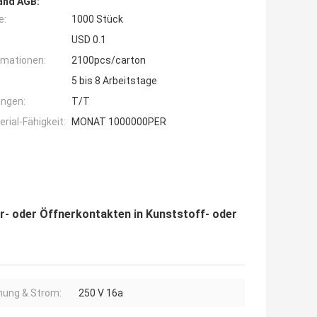
and AGB:
e:
1000 Stück
USD 0.1
rmationen:
2100pcs/carton
5 bis 8 Arbeitstage
ngen:
T/T
ial-Fähigkeit:
MONAT 1000000PER
- oder Öffnerkontakten in Kunststoff- oder
ung & Strom:
250 V 16a