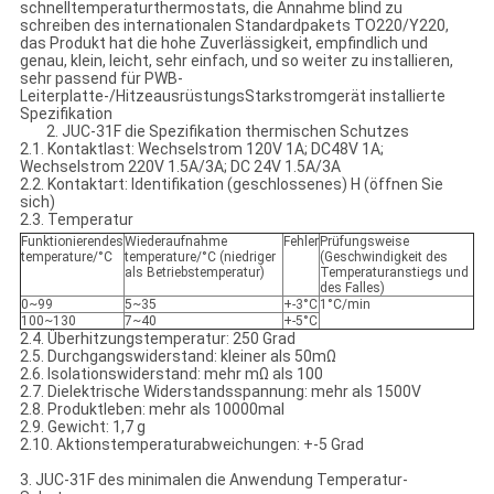
schnelltemperaturthermostats, die Annahme blind zu
schreiben des internationalen Standardpakets TO220/Y220,
das Produkt hat die hohe Zuverlässigkeit, empfindlich und
genau, klein, leicht, sehr einfach, und so weiter zu installieren,
sehr passend für PWB-
Leiterplatte-/HitzeausrüstungsStarkstromgerät installierte
Spezifikation
2. JUC-31F die Spezifikation thermischen Schutzes
2.1. Kontaktlast: Wechselstrom 120V 1A; DC48V 1A;
Wechselstrom 220V 1.5A/3A; DC 24V 1.5A/3A
2.2. Kontaktart: Identifikation (geschlossenes) H (öffnen Sie
sich)
2.3. Temperatur
Funktionierendes
Wiederaufnahme
Fehler
Prüfungsweise
temperature/°C
temperature/°C (niedriger
(Geschwindigkeit des
als Betriebstemperatur)
Temperaturanstiegs und
des Falles)
0~99
5~35
+-3°C
1°C/min
100~130
7~40
+-5°C
2.4. Überhitzungstemperatur: 250 Grad
2.5. Durchgangswiderstand: kleiner als 50mΩ
2.6. Isolationswiderstand: mehr mΩ als 100
2.7. Dielektrische Widerstandsspannung: mehr als 1500V
2.8. Produktleben: mehr als 10000mal
2.9. Gewicht: 1,7 g
2.10. Aktionstemperaturabweichungen: +-5 Grad
3. JUC-31F des minimalen die Anwendung Temperatur-