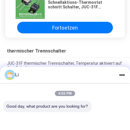
Schnellaktions-Thermostat
schnitt Schalter, JUC-31F
bimetallischen Temperatur-
Schalter ab
Fortsetzen
thermischer Trennschalter
JUC-31F thermischer Trennschalter, Temperatur aktiviert auf
Aus-Schalter
Li
Selbst- thermische Sicherung/Temperatur-Trennschalter für
wieder aufladbare Geräte
4:02 PM
Noten-Art thermischer Trennschalter-Plastikverschluss-
Temperaturfühler
Good day, what product are you looking for?
Beliebte Kategorien
Alle