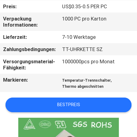
TOUR
Preis:
US$0.35-0.5 PER PC
Verpackung
1000 PC pro Karton
QUALITÄTSKONTROLLE
Informationen:
Lieferzeit:
7-10 Werktage
KONTAKT
Zahlungsbedingungen:
TT-UHRKETTE SZ
NACHRICHTEN
Versorgungsmaterial-
1000000pcs pro Monat
Fähigkeit:
Markieren:
,
ALLE
Temperatur-Trennschalter
Thermo abgeschnitten
FÄLLE
BESTPREIS
SITEMAP
PRIVACY