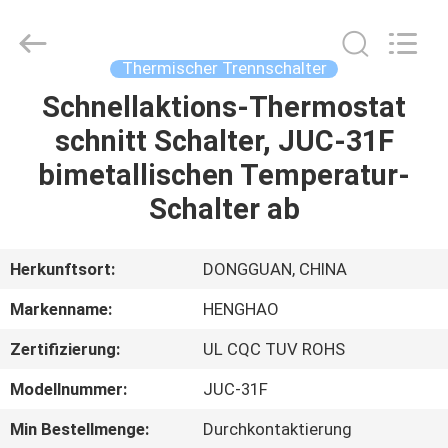
Heng
Hao
Electric
Co.,
Ltd.
Thermischer Trennschalter
All
Rights
Schnellaktions-Thermostat
STARTSEITE
Reserved.
schnitt Schalter, JUC-31F
PRODUKTE
bimetallischen Temperatur-
Schalter ab
VR
SHOW
Herkunftsort:
DONGGUAN, CHINA
Markenname:
HENGHAO
ÜBER
Zertifizierung:
UL CQC TUV ROHS
UNS
Modellnummer:
JUC-31F
FABRIK
Min Bestellmenge:
Durchkontaktierung