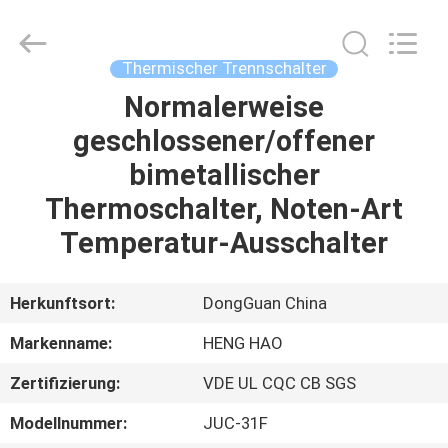
Heng
Hao
Electric
Co.,
Ltd.
Thermischer Trennschalter
All
Rights
Normalerweise
STARTSEITE
Reserved.
geschlossener/offener
PRODUKTE
bimetallischer
Thermoschalter, Noten-Art
VR
Temperatur-Ausschalter
SHOW
Herkunftsort:
DongGuan China
ÜBER
Markenname:
HENG HAO
UNS
Zertifizierung:
VDE UL CQC CB SGS
FABRIK
Modellnummer:
JUC-31F