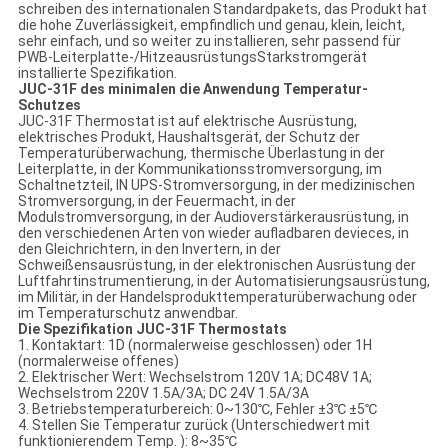
schreiben des internationalen Standardpakets, das Produkt hat
die hohe Zuverlässigkeit, empfindlich und genau, klein, leicht,
sehr einfach, und so weiter zu installieren, sehr passend für
PWB-Leiterplatte-/HitzeausrüstungsStarkstromgerät
installierte Spezifikation.
JUC-31F des minimalen die Anwendung Temperatur-
Schutzes
JUC-31F Thermostat ist auf elektrische Ausrüstung,
elektrisches Produkt, Haushaltsgerät, der Schutz der
Temperaturüberwachung, thermische Überlastung in der
Leiterplatte, in der Kommunikationsstromversorgung, im
Schaltnetzteil, IN UPS-Stromversorgung, in der medizinischen
Stromversorgung, in der Feuermacht, in der
Modulstromversorgung, in der Audioverstärkerausrüstung, in
den verschiedenen Arten von wieder aufladbaren devieces, in
den Gleichrichtern, in den Invertern, in der
Schweißensausrüstung, in der elektronischen Ausrüstung der
Luftfahrtinstrumentierung, in der Automatisierungsausrüstung,
im Militär, in der Handelsprodukttemperaturüberwachung oder
im Temperaturschutz anwendbar.
Die Spezifikation JUC-31F Thermostats
1. Kontaktart: 1D (normalerweise geschlossen) oder 1H
(normalerweise offenes)
2. Elektrischer Wert: Wechselstrom 120V 1A; DC48V 1A;
Wechselstrom 220V 1.5A/3A; DC 24V 1.5A/3A
3. Betriebstemperaturbereich: 0~130℃, Fehler ±3℃ ±5℃
4. Stellen Sie Temperatur zurück (Unterschiedwert mit
funktionierendem Temp. ): 8~35℃