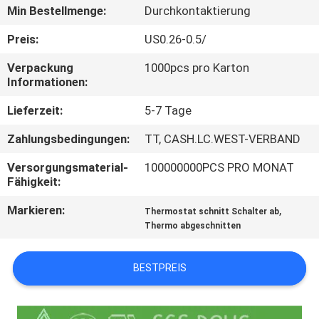
TOUR
Min Bestellmenge:
Durchkontaktierung
Preis:
US0.26-0.5/
QUALITÄTSKONTROLLE
Verpackung
1000pcs pro Karton
Informationen:
KONTAKT
Lieferzeit:
5-7 Tage
Zahlungsbedingungen:
TT, CASH.LC.WEST-VERBAND
NACHRICHTEN
Versorgungsmaterial-
100000000PCS PRO MONAT
Fähigkeit:
ALLE
Markieren:
,
FÄLLE
Thermostat schnitt Schalter ab
Thermo abgeschnitten
SITEMAP
BESTPREIS
PRIVACY