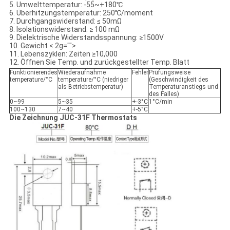
5. Umwelttemperatur: -55~+180℃
6. Überhitzungstemperatur: 250℃/moment
7. Durchgangswiderstand: ≤ 50mΩ
8. Isolationswiderstand: ≥ 100 mΩ
9. Dielektrische Widerstandsspannung: ≥1500V
10. Gewicht < 2g="">
11. Lebenszyklen: Zeiten ≥10,000
12. Öffnen Sie Temp. und zurückgestellter Temp. Blatt
Funktionierendes
Wiederaufnahme
Fehler
Prüfungsweise
temperature/°C
temperature/°C (niedriger
(Geschwindigkeit des
als Betriebstemperatur)
Temperaturanstiegs und
des Falles)
0~99
5~35
+-3°C
1°C/min
100~130
7~40
+-5°C
Die Zeichnung JUC-31F Thermostats