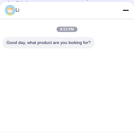
Aus-Schalter
Li
Selbst- thermische Sicherung/Temperatur-Trennschalter für
wieder aufladbare Geräte
8:53 PM
Noten-Art thermischer Trennschalter-Plastikverschluss-
Temperaturfühler
Good day, what product are you looking for?
Beliebte Kategorien
Alle
KSD-Bimetall-
Thermostat Des 
Thermostat
Bimetall-KSD301
Wärmeschutz-
Thermostat KSD302
Schalter
NTC-Thermistor-
Thermoschalter KSD
Temperaturfühler
Schutz Des Thermal 
Thermischer 
17AM
Trennschalter