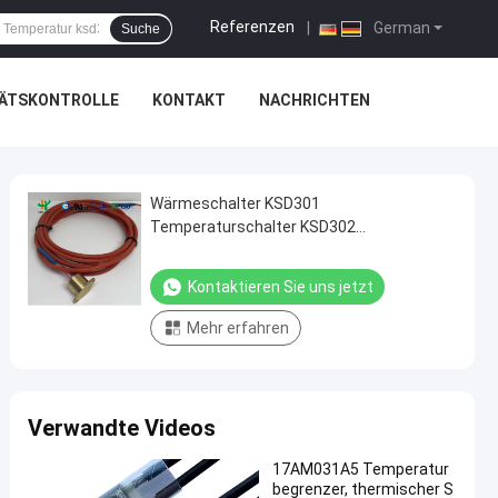
Referenzen
|
German
Suche
TÄTSKONTROLLE
KONTAKT
NACHRICHTEN
Wärmeschalter KSD301
Temperaturschalter KSD302
Temperaturregler KSD301-R
Kontaktieren Sie uns jetzt
Mehr erfahren
Verwandte Videos
17AM031A5 Temperatur
begrenzer, thermischer S