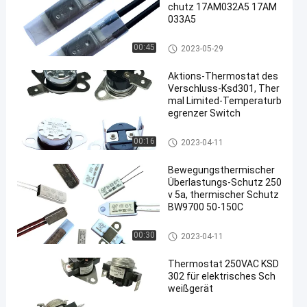
chutz 17AM032A5 17AM
033A5
Schutz des Thermal 17AM
00:45
2023-05-29
Aktions-Thermostat des
Verschluss-Ksd301, Ther
mal Limited-Temperaturb
egrenzer Switch
Thermostat des Bimetall-KSD
00:16
2023-04-11
301
Bewegungsthermischer
Überlastungs-Schutz 250
v 5a, thermischer Schutz
BW9700 50-150C
Thermostat des Bimetall-KSD
00:30
2023-04-11
301
Thermostat 250VAC KSD
302 für elektrisches Sch
weißgerät