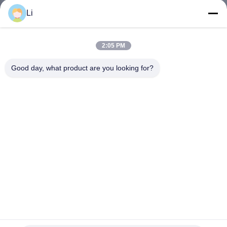
TOUR
Li
QUALITÄTSKONTROLLE
2:05 PM
Good day, what product are you looking for?
KONTAKT
NACHRICHTEN
ALLE
FÄLLE
SITEMAP
Temperaturregler KSD301 Thermostat KSD301
Temperaturschalter
PRIVACY